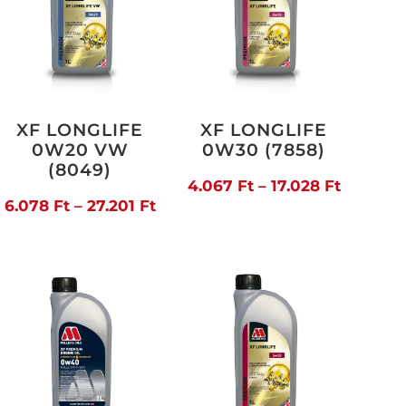
XF LONGLIFE
XF LONGLIFE
0W20 VW
0W30 (7858)
(8049)
artomány:
Ártarto
4.067
Ft
–
17.028
Ft
Ártartomány:
6.078
Ft
–
27.201
Ft
80 Ft
4.067 Ft
6.078 Ft
-
-
376 Ft
17.028 F
27.201 Ft