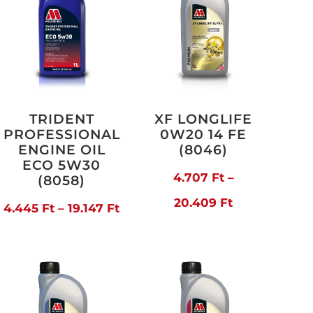
TRIDENT
XF LONGLIFE
PROFESSIONAL
0W20 14 FE
ENGINE OIL
(8046)
ECO 5W30
artomány:
4.707
Ft
–
(8058)
71 Ft
Ártartomány
20.409
Ft
Ártartomány:
4.445
Ft
–
19.147
Ft
4.707 Ft
4.445 Ft
778 Ft
-
-
20.409 Ft
19.147 Ft