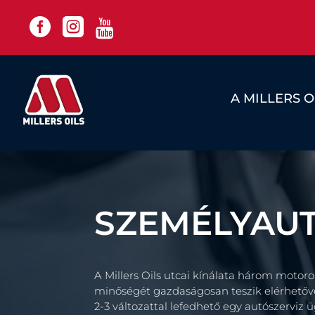



A MILLERS 
SZEMÉLYAU
A Millers Oils utcai kínálata három moto
minőségét gazdaságosan teszik elérhetővé a
2-3 változattal lefedhető egy autószerviz