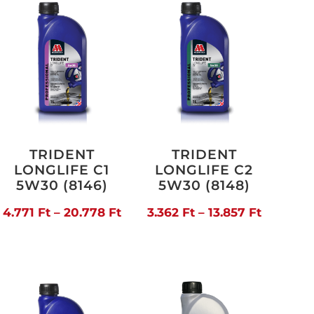
TRIDENT
TRIDENT
LONGLIFE C1
LONGLIFE C2
5W30 (8146)
5W30 (8148)
Ártartomány:
Ártarto
4.771
Ft
–
20.778
Ft
3.362
Ft
–
13.857
Ft
artomány:
4.771 Ft
3.362 Ft
18 Ft
-
-
20.778 Ft
13.857 Ft
006 Ft