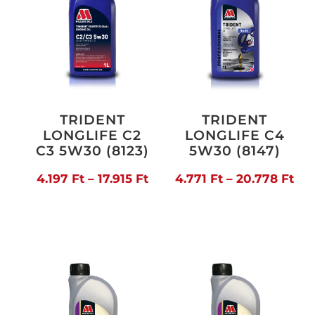
TRIDENT
TRIDENT
LONGLIFE C2
LONGLIFE C4
C3 5W30 (8123)
5W30 (8147)
Ártartomány:
Árt
4.197
Ft
–
17.915
Ft
4.771
Ft
–
20.778
Ft
4.197 Ft
4.7
-
-
17.915 Ft
20.