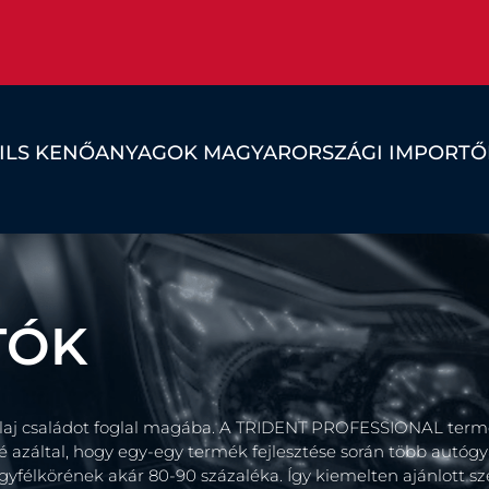
OILS KENŐANYAGOK MAGYARORSZÁGI IMPORTŐ
TÓK
rolaj családot foglal magába. A TRIDENT PROFESSIONAL termé
záltal, hogy egy-egy termék fejlesztése során több autógyárt
 ügyfélkörének akár 80-90 százaléka. Így kiemelten ajánlott 