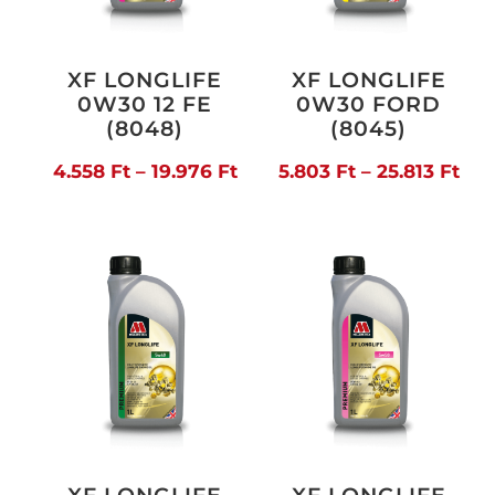
XF LONGLIFE
XF LONGLIFE
0W30 12 FE
0W30 FORD
(8048)
(8045)
Ártartomány:
Árt
4.558
Ft
–
19.976
Ft
5.803
Ft
–
25.813
Ft
4.558 Ft
5.8
-
-
19.976 Ft
25.