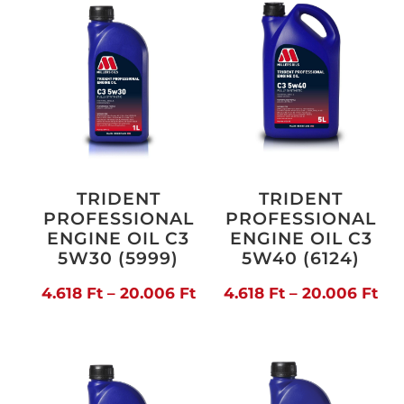
25.361 Ft
TRIDENT
TRIDENT
PROFESSIONAL
PROFESSIONAL
ENGINE OIL C3
ENGINE OIL C3
5W30 (5999)
5W40 (6124)
Ártartomány:
Árt
4.618
Ft
–
20.006
Ft
4.618
Ft
–
20.006
Ft
4.618 Ft
4.6
-
-
20.006 Ft
20.