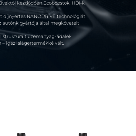
űvektől kezdődően Ecoboostok, HDi-k,
lt díjnyertes NANODRIVE technológiát
z autónk gyártója által megkövetelt
vül strukturált üzemanyag-adalék
 – igazi slágertermékké vált.