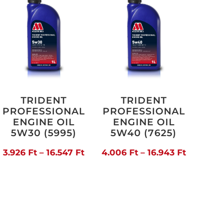
TRIDENT
TRIDENT
PROFESSIONAL
PROFESSIONAL
ENGINE OIL
ENGINE OIL
5W30 (5995)
5W40 (7625)
artomány:
Ártartomány:
Ártarto
3.926
Ft
–
16.547
Ft
4.006
Ft
–
16.943
Ft
04 Ft
3.926 Ft
4.006 F
-
-
948 Ft
16.547 Ft
16.943 F