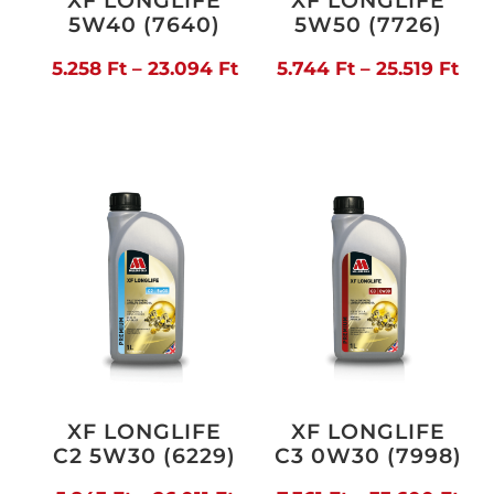
XF LONGLIFE
XF LONGLIFE
5W40 (7640)
5W50 (7726)
Ártartomány:
Árt
5.258
Ft
–
23.094
Ft
5.744
Ft
–
25.519
Ft
5.258 Ft
5.7
-
-
23.094 Ft
25.
XF LONGLIFE
XF LONGLIFE
C2 5W30 (6229)
C3 0W30 (7998)