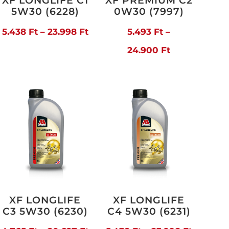
XF LONGLIFE C1
XF PREMIUM C2
5W30 (6228)
0W30 (7997)
artomány:
Ártartomány:
5.438
Ft
–
23.998
Ft
5.493
Ft
–
44 Ft
5.438 Ft
Ártartomány
24.900
Ft
-
5.493 Ft
519 Ft
23.998 Ft
-
24.900 Ft
XF LONGLIFE
XF LONGLIFE
C3 5W30 (6230)
C4 5W30 (6231)