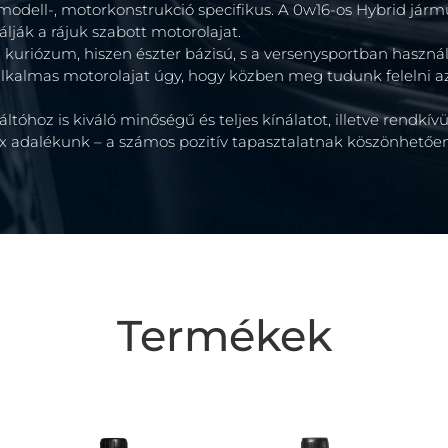
odell-, motorkonstrukció specifikus. A 0w16-os Hybrid járm
ják a rájuk szabott motorolajat.
riózum, hiszen észter bázisú, s a versenysportban haszná
alkalmas motorolajat úgy, hogy közben meg tudunk felelni a
ltóhoz is kiváló minőségű és teljes kínálatot, illetve rendkí
x adalékunk – a számos pozitív tapasztalatnak köszönhetően
Termékek