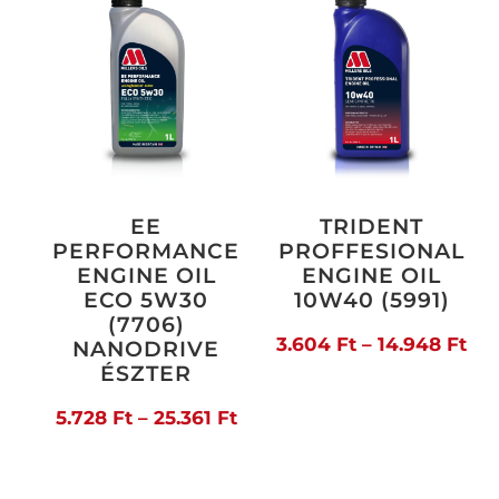
EE
TRIDENT
PERFORMANCE
PROFFESIONAL
ENGINE OIL
ENGINE OIL
ECO 5W30
10W40 (5991)
(7706)
Árt
3.604
Ft
–
14.948
Ft
NANODRIVE
ÉSZTER
3.6
Ártartomány:
5.728
Ft
–
25.361
Ft
-
5.728 Ft
14.
-