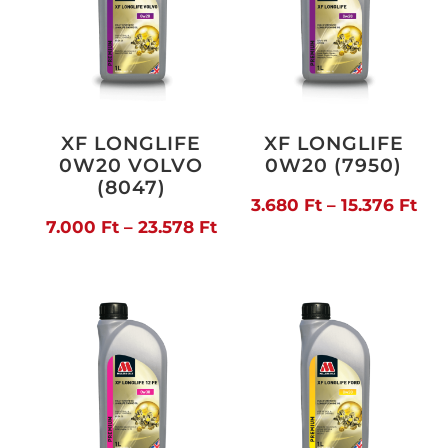
XF LONGLIFE
XF LONGLIFE
0W20 VOLVO
0W20 (7950)
(8047)
Árt
3.680
Ft
–
15.376
Ft
Ártartomány:
7.000
Ft
–
23.578
Ft
3.6
7.000 Ft
-
-
15.
23.578 Ft