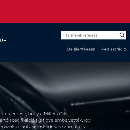
RE
Bejelentkezés
Regisztráció
kek erénye, hogy a Millers Oils
ó specifikációit is figyelembe vették, így
szervizek és autókereskedések számára is.