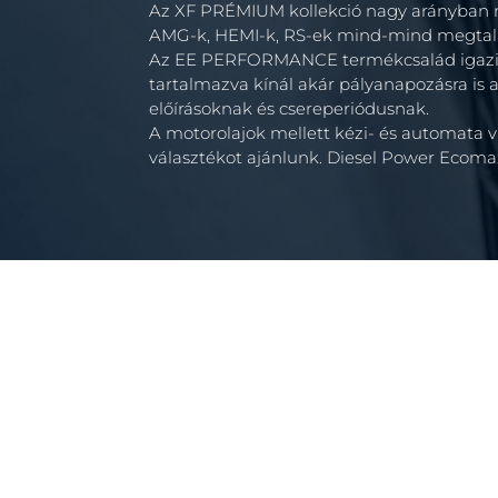
Az XF PRÉMIUM kollekció nagy arányban m
AMG-k, HEMI-k, RS-ek mind-mind megtalál
Az EE PERFORMANCE termékcsalád igazi ku
tartalmazva kínál akár pályanapozásra is 
előírásoknak és csereperiódusnak.
A motorolajok mellett kézi- és automata vá
választékot ajánlunk. Diesel Power Ecoma