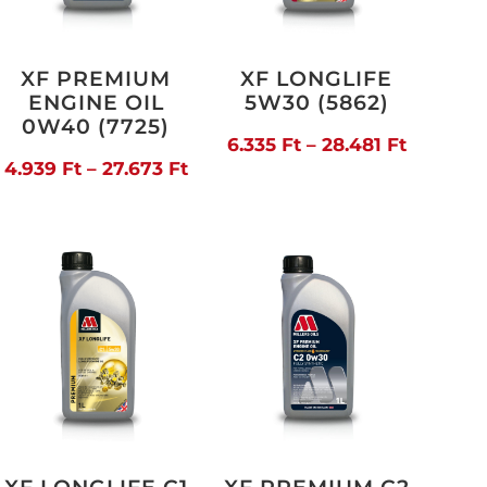
XF PREMIUM
XF LONGLIFE
ENGINE OIL
5W30 (5862)
0W40 (7725)
Ártarto
6.335
Ft
–
28.481
Ft
artomány:
Ártartomány:
4.939
Ft
–
27.673
Ft
6.335 Ft
03 Ft
4.939 Ft
-
-
28.481 F
813 Ft
27.673 Ft