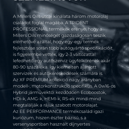
A Millers Oils utcai kínálata három motorolaj
családot foglal magába. A TRIDENT
PROFESSIONAL termékek erénye, hogy a
Millers Oils minőségét gazdaságosan teszik
elérhetővé azáltal, hogy egy-egy termék
fejlesztése során több autógyártó specifikációit
is figyelembe vették, így 2-3 változattal
lefedhető egy autószerviz ügyfélkörének akár
80-90 százaléka. Így kiemelten ajánlott
szervizek és autókereskedések számára is.
Az XF PRÉMIUM kollekció nagy arányban
modell-, motorkonstrukció specifikus. A 0w16-os
Hybrid járművektől kezdődően Ecoboostok,
HDi-k, AMG-k, HEMI-k, RS-ek mind-mind
megtalálják a rájuk szabott motorolajat.
Az EE PERFORMANCE termékcsalád igazi
kuriózum, hiszen észter bázisú, s a
versenysportban használt díjnyertes