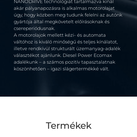
NANODRIVE technológiát tartalmazva kínál
akár pályanapozásra is alkalmas motorolajat
úgy, hogy közben meg tudunk felelni az autónk
gyártója által megkövetelt előírásoknak és
csereperiódusnak.
A motorolajok mellett kézi- és automata
váltóhoz is kiváló minőségű és teljes kínálatot,
illetve rendkívül strukturált üzemanyag-adalék
választékot ajánlunk. Diesel Power Ecomax
adalékunk – a számos pozitív tapasztalatnak
köszönhetően – igazi slágertermékké vált.
Termékek