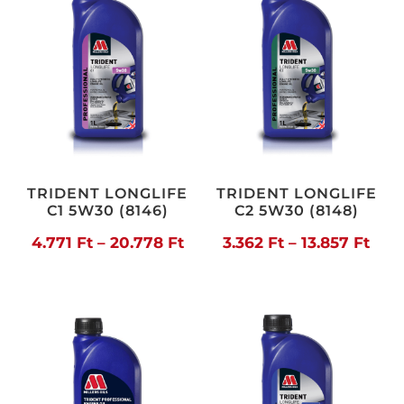
20.006 Ft
20.
TRIDENT LONGLIFE
TRIDENT LONGLIFE
C1 5W30 (8146)
C2 5W30 (8148)
Ártartomány:
Árta
4.771
Ft
–
20.778
Ft
3.362
Ft
–
13.857
Ft
4.771 Ft
3.36
-
-
20.778 Ft
13.8