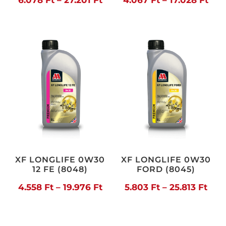
6.078 Ft
4.0
-
-
27.201 Ft
17.0
XF LONGLIFE 0W30
XF LONGLIFE 0W30
12 FE (8048)
FORD (8045)
Ártartomány:
Árt
4.558
Ft
–
19.976
Ft
5.803
Ft
–
25.813
Ft
4.558 Ft
5.80
-
-