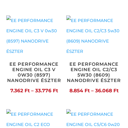
-
6.69
18.080 Ft
-
30.1
EE PERFORMANCE
EE PERFORMANCE
ENGINE OIL C3 V
ENGINE OIL C2/C3
0W30 (8597)
5W30 (8609)
NANODRIVE ÉSZTER
NANODRIVE ÉSZTER
Ártartomány:
Árt
7.362
Ft
–
33.776
Ft
8.854
Ft
–
36.068
Ft
7.362 Ft
8.8
-
-
33.776 Ft
36.