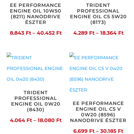
EE PERFORMANCE
TRIDENT
ENGINE OIL 10W50
PROFESSIONAL
(8211) NANODRIVE
ENGINE OIL C5 5W20
ÉSZTER
(8173)
Ártartomány:
Árt
8.843
Ft
–
40.452
Ft
4.289
Ft
–
18.364
Ft
8.843 Ft
4.28
-
-
40.452 Ft
18.3
TRIDENT
PROFESSIONAL
EE PERFORMANCE
ENGINE OIL 0W20
ENGINE OIL C5 V
(8430)
0W20 (8596)
Ártartomány:
4.064
Ft
–
18.080
Ft
NANODRIVE ÉSZTER
4.064 Ft
Árt
6.699
Ft
–
30.185
Ft