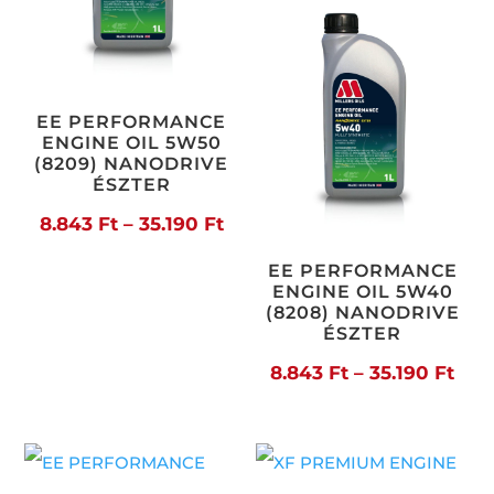
22.
EE PERFORMANCE
ENGINE OIL 5W50
(8209) NANODRIVE
ÉSZTER
Ártartomány:
8.843
Ft
–
35.190
Ft
8.843 Ft
EE PERFORMANCE
ENGINE OIL 5W40
-
(8208) NANODRIVE
ÉSZTER
35.190 Ft
Árt
8.843
Ft
–
35.190
Ft
8.84
-
35.1