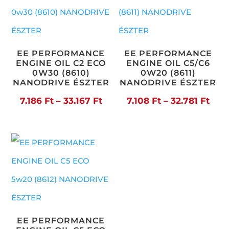
EE PERFORMANCE
EE PERFORMANCE
ENGINE OIL C2 ECO
ENGINE OIL C5/C6
0W30 (8610)
0W20 (8611)
NANODRIVE ÉSZTER
NANODRIVE ÉSZTER
Ártartomány:
Árta
7.186
Ft
–
33.167
Ft
7.108
Ft
–
32.781
Ft
7.186 Ft
7.10
-
-
33.167 Ft
32.7
EE PERFORMANCE