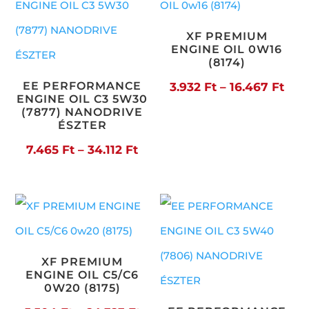
XF PREMIUM
ENGINE OIL 0W16
(8174)
EE PERFORMANCE
Árt
3.932
Ft
–
16.467
Ft
ENGINE OIL C3 5W30
3.93
(7877) NANODRIVE
ÉSZTER
-
Ártartomány:
7.465
Ft
–
34.112
Ft
16.4
7.465 Ft
-
34.112 Ft
XF PREMIUM
ENGINE OIL C5/C6
0W20 (8175)