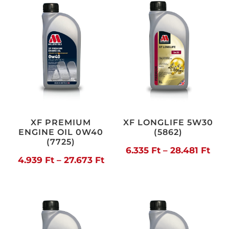
19.976 Ft
25.8
XF PREMIUM
XF LONGLIFE 5W30
ENGINE OIL 0W40
(5862)
(7725)
Árt
6.335
Ft
–
28.481
Ft
Ártartomány:
4.939
Ft
–
27.673
Ft
6.33
4.939 Ft
-
-
28.4
27.673 Ft