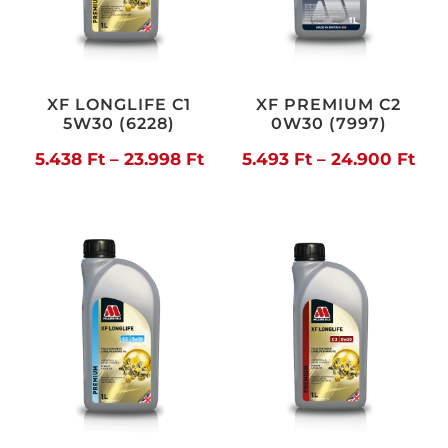
XF LONGLIFE C1
XF PREMIUM C2
5W30 (6228)
0W30 (7997)
Ártartomány:
Árt
5.438
Ft
–
23.998
Ft
5.493
Ft
–
24.900
Ft
5.438 Ft
5.4
-
-
23.998 Ft
24.