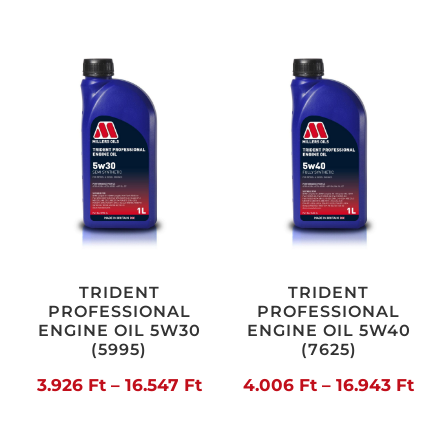
5.728 Ft
3.6
-
-
25.361 Ft
14.
TRIDENT
TRIDENT
PROFESSIONAL
PROFESSIONAL
ENGINE OIL 5W30
ENGINE OIL 5W40
(5995)
(7625)
Ártartomány:
Árt
3.926
Ft
–
16.547
Ft
4.006
Ft
–
16.943
Ft
3.926 Ft
4.0