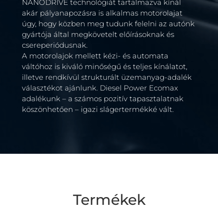
NANODRIVE technológiát tartalmazva kínál
akár pályanapozásra is alkalmas motorolajat
úgy, hogy közben meg tudunk felelni az autónk
gyártója által megkövetelt előírásoknak és
csereperiódusnak.
A motorolajok mellett kézi- és automata
váltóhoz is kiváló minőségű és teljes kínálatot,
illetve rendkívül strukturált üzemanyag-adalék
választékot ajánlunk. Diesel Power Ecomax
adalékunk – a számos pozitív tapasztalatnak
köszönhetően – igazi slágertermékké vált.
Termékek