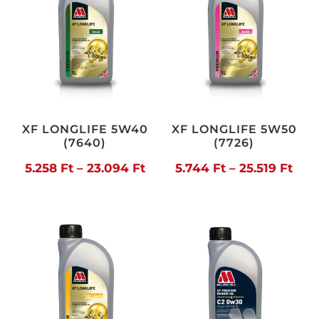
XF LONGLIFE 5W40
XF LONGLIFE 5W50
(7640)
(7726)
Ártartomány:
Árt
5.258
Ft
–
23.094
Ft
5.744
Ft
–
25.519
Ft
5.258 Ft
5.74
-
-
23.094 Ft
25.5