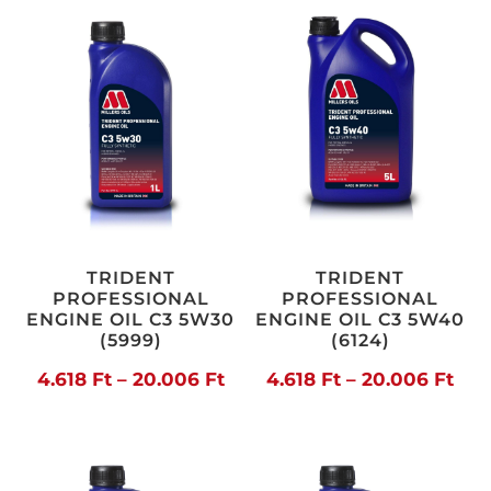
-
-
16.547 Ft
16.9
TRIDENT
TRIDENT
PROFESSIONAL
PROFESSIONAL
ENGINE OIL C3 5W30
ENGINE OIL C3 5W40
(5999)
(6124)
Ártartomány:
Árt
4.618
Ft
–
20.006
Ft
4.618
Ft
–
20.006
Ft
4.618 Ft
4.61
-
-