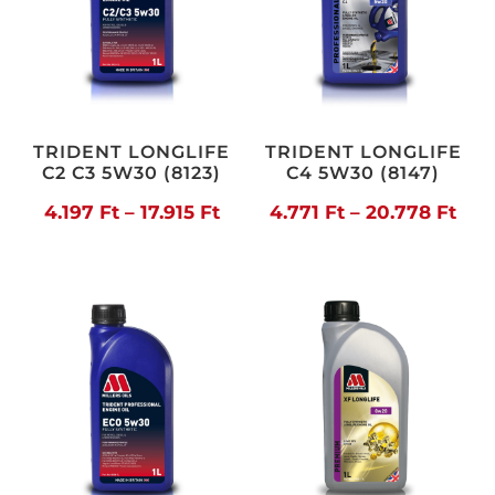
TRIDENT LONGLIFE
TRIDENT LONGLIFE
C2 C3 5W30 (8123)
C4 5W30 (8147)
Ártartomány:
Árt
4.197
Ft
–
17.915
Ft
4.771
Ft
–
20.778
Ft
4.197 Ft
4.77
-
-
17.915 Ft
20.