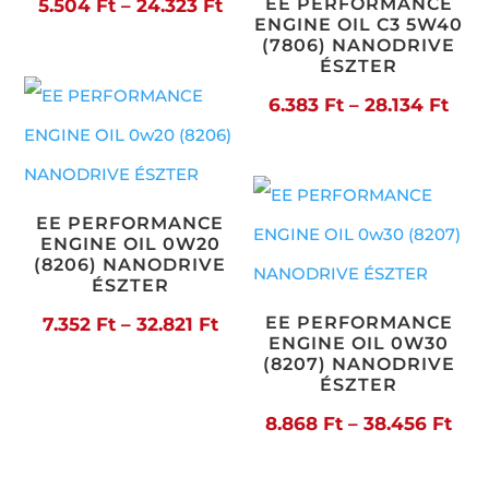
Ártartomány:
EE PERFORMANCE
5.504
Ft
–
24.323
Ft
ENGINE OIL C3 5W40
5.504 Ft
(7806) NANODRIVE
ÉSZTER
-
Árt
6.383
Ft
–
28.134
Ft
24.323 Ft
6.38
-
28.1
EE PERFORMANCE
ENGINE OIL 0W20
(8206) NANODRIVE
ÉSZTER
Ártartomány:
EE PERFORMANCE
7.352
Ft
–
32.821
Ft
ENGINE OIL 0W30
7.352 Ft
(8207) NANODRIVE
ÉSZTER
-
Árt
8.868
Ft
–
38.456
Ft
32.821 Ft
8.8