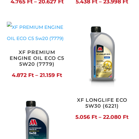
Ártartomány:
Árt
4.765
Ft
–
20.627
Ft
5.438
Ft
–
23.998
Ft
4.765 Ft
5.43
-
-
20.627 Ft
23.9
XF PREMIUM
ENGINE OIL ECO C5
5W20 (7779)
Ártartomány:
4.872
Ft
–
21.159
Ft
4.872 Ft
-
XF LONGLIFE ECO
5W30 (6221)
21.159 Ft
Árt
5.056
Ft
–
22.080
Ft
5.0
-