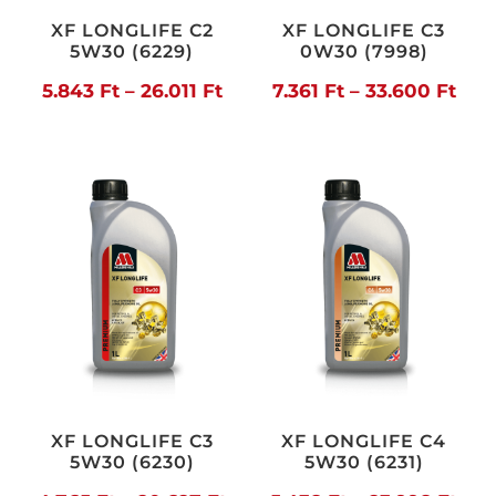
XF LONGLIFE C2
XF LONGLIFE C3
5W30 (6229)
0W30 (7998)
Ártartomány:
Árt
5.843
Ft
–
26.011
Ft
7.361
Ft
–
33.600
Ft
5.843 Ft
7.36
-
-
26.011 Ft
33.6
XF LONGLIFE C3
XF LONGLIFE C4
5W30 (6230)
5W30 (6231)