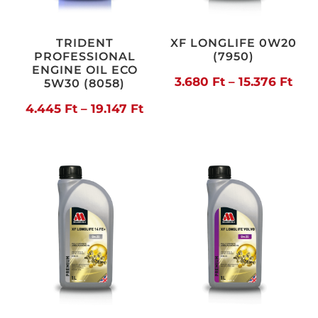
TRIDENT
XF LONGLIFE 0W20
PROFESSIONAL
(7950)
ENGINE OIL ECO
Árt
3.680
Ft
–
15.376
Ft
5W30 (8058)
3.68
Ártartomány:
4.445
Ft
–
19.147
Ft
-
4.445 Ft
15.3
-
19.147 Ft