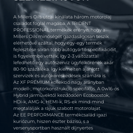
A Millers Oils utcai kínálata három motorolaj
családot foglal magába. A TRIDENT
PROFESSIONAL termékek erénye, hogy a
Millers Oils minőségét gazdaságosan teszik
elérhetővé azáltal, hogy egy-egy termék
fejlesztése során több autógyártó specifikációit
is figyelembe vették, így 2-3 változattal
lefedhető egy autószerviz ügyfélkörének akár
80-90 százaléka. Így kiemelten ajánlott
szervizek és autókereskedések számára is.
Az XF PRÉMIUM kollekció nagy arányban
modell-, motorkonstrukció specifikus. A 0w16-os
Hybrid járművektől kezdődően Ecoboostok,
HDi-k, AMG-k, HEMI-k, RS-ek mind-mind
megtalálják a rájuk szabott motorolajat.
Az EE PERFORMANCE termékcsalád igazi
kuriózum, hiszen észter bázisú, s a
versenysportban használt díjnyertes