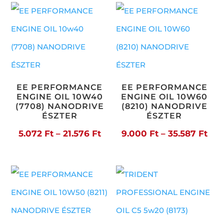
-
38.
EE PERFORMANCE
EE PERFORMANCE
ENGINE OIL 10W40
ENGINE OIL 10W60
(7708) NANODRIVE
(8210) NANODRIVE
ÉSZTER
ÉSZTER
Ártartomány:
Árt
5.072
Ft
–
21.576
Ft
9.000
Ft
–
35.587
Ft
5.072 Ft
9.0
-
-
21.576 Ft
35.