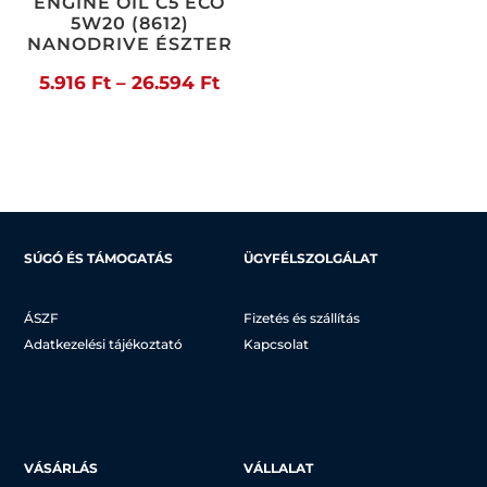
ENGINE OIL C5 ECO
5W20 (8612)
NANODRIVE ÉSZTER
Ártartomány:
5.916
Ft
–
26.594
Ft
5.916 Ft
-
26.594 Ft
SÚGÓ ÉS TÁMOGATÁS
ÜGYFÉLSZOLGÁLAT
ÁSZF
Fizetés és szállítás
Adatkezelési tájékoztató
Kapcsolat
VÁSÁRLÁS
VÁLLALAT