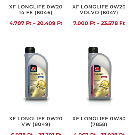
XF LONGLIFE 0W20
XF LONGLIFE 0W20
14 FE (8046)
VOLVO (8047)
Ártartomány:
Árt
4.707
Ft
–
20.409
Ft
7.000
Ft
–
23.578
Ft
4.707 Ft
7.0
-
-
20.409 Ft
23.
XF LONGLIFE 0W20
XF LONGLIFE 0W30
VW (8049)
(7858)
Ártartomány:
Árt
6.078
Ft
–
27.201
Ft
4.067
Ft
–
17.028
Ft