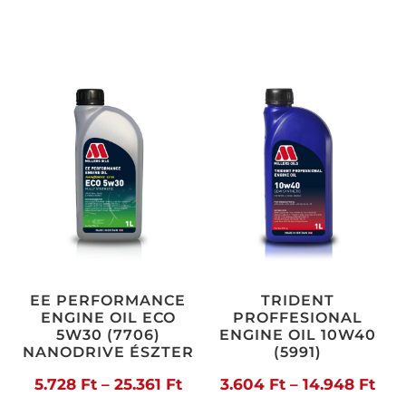
EE PERFORMANCE
TRIDENT
ENGINE OIL ECO
PROFFESIONAL
5W30 (7706)
ENGINE OIL 10W40
NANODRIVE ÉSZTER
(5991)
Ártartomány:
Árt
5.728
Ft
–
25.361
Ft
3.604
Ft
–
14.948
Ft