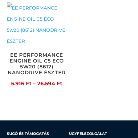
-
-
33.167 Ft
32.7
EE PERFORMANCE
ENGINE OIL C5 ECO
5W20 (8612)
NANODRIVE ÉSZTER
Ártartomány:
5.916
Ft
–
26.594
Ft
5.916 Ft
-
26.594 Ft
SÚGÓ ÉS TÁMOGATÁS
ÜGYFÉLSZOLGÁLAT