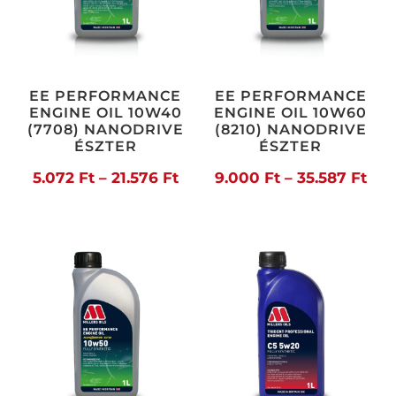
EE PERFORMANCE
EE PERFORMANCE
ENGINE OIL 10W40
ENGINE OIL 10W60
(7708) NANODRIVE
(8210) NANODRIVE
ÉSZTER
ÉSZTER
Ártartomány:
Árt
5.072
Ft
–
21.576
Ft
9.000
Ft
–
35.587
Ft
5.072 Ft
9.0
-
-
21.576 Ft
35.