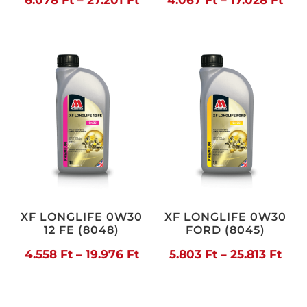
6.078 Ft
4.0
-
-
27.201 Ft
17.0
XF LONGLIFE 0W30
XF LONGLIFE 0W30
12 FE (8048)
FORD (8045)
Ártartomány:
Árt
4.558
Ft
–
19.976
Ft
5.803
Ft
–
25.813
Ft
4.558 Ft
5.80
-
-