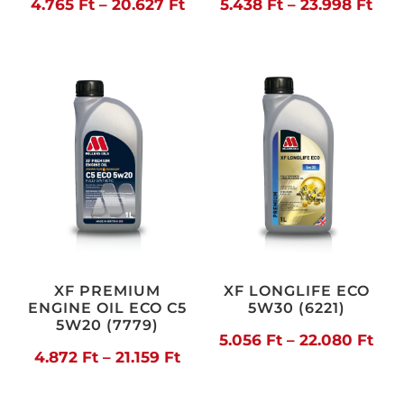
Ártartomány:
Árt
4.765
Ft
–
20.627
Ft
5.438
Ft
–
23.998
Ft
4.765 Ft
5.43
-
-
20.627 Ft
23.9
XF PREMIUM
XF LONGLIFE ECO
ENGINE OIL ECO C5
5W30 (6221)
5W20 (7779)
Árt
5.056
Ft
–
22.080
Ft
Ártartomány:
4.872
Ft
–
21.159
Ft
5.0
4.872 Ft
-