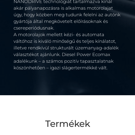
NANODRIVE technológiát tartalmazva kínál
akár pályanapozásra is alkalmas motorolajat
úgy, hogy közben meg tudunk felelni az autónk
gyártója által megkövetelt előírásoknak és
csereperiódusnak.
A motorolajok mellett kézi- és automata
váltóhoz is kiváló minőségű és teljes kínálatot,
illetve rendkívül strukturált üzemanyag-adalék
választékot ajánlunk. Diesel Power Ecomax
adalékunk – a számos pozitív tapasztalatnak
köszönhetően – igazi slágertermékké vált.
Termékek