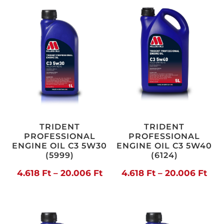
-
-
16.547 Ft
16.9
TRIDENT
TRIDENT
PROFESSIONAL
PROFESSIONAL
ENGINE OIL C3 5W30
ENGINE OIL C3 5W40
(5999)
(6124)
Ártartomány:
Árt
4.618
Ft
–
20.006
Ft
4.618
Ft
–
20.006
Ft
4.618 Ft
4.61
-
-