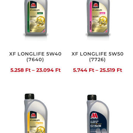
XF LONGLIFE 5W40
XF LONGLIFE 5W50
(7640)
(7726)
Ártartomány:
Árt
5.258
Ft
–
23.094
Ft
5.744
Ft
–
25.519
Ft
5.258 Ft
5.74
-
-
23.094 Ft
25.5