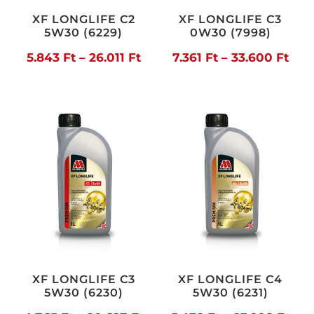
XF LONGLIFE C2
XF LONGLIFE C3
5W30 (6229)
0W30 (7998)
Ártartomány:
Árt
5.843
Ft
–
26.011
Ft
7.361
Ft
–
33.600
Ft
5.843 Ft
7.36
-
-
26.011 Ft
33.6
XF LONGLIFE C3
XF LONGLIFE C4
5W30 (6230)
5W30 (6231)