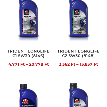
20.006 Ft
20.
TRIDENT LONGLIFE
TRIDENT LONGLIFE
C1 5W30 (8146)
C2 5W30 (8148)
Ártartomány:
Árta
4.771
Ft
–
20.778
Ft
3.362
Ft
–
13.857
Ft
4.771 Ft
3.36
-
-
20.778 Ft
13.8