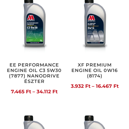
35.190 Ft
35.1
EE PERFORMANCE
XF PREMIUM
ENGINE OIL C3 5W30
ENGINE OIL 0W16
(7877) NANODRIVE
(8174)
ÉSZTER
Árt
3.932
Ft
–
16.467
Ft
Ártartomány:
7.465
Ft
–
34.112
Ft
3.93
7.465 Ft
-
-
16.4
34.112 Ft