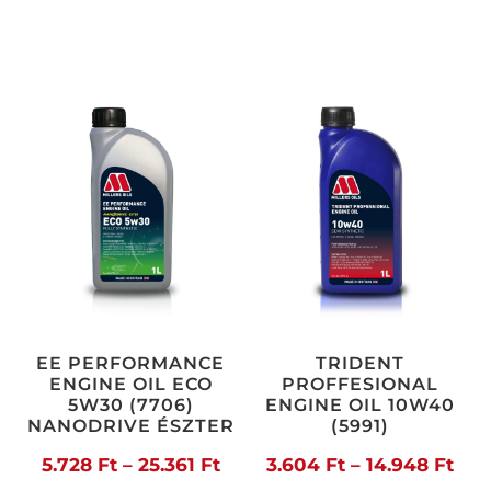
EE PERFORMANCE
TRIDENT
ENGINE OIL ECO
PROFFESIONAL
5W30 (7706)
ENGINE OIL 10W40
NANODRIVE ÉSZTER
(5991)
Ártartomány:
Árt
5.728
Ft
–
25.361
Ft
3.604
Ft
–
14.948
Ft