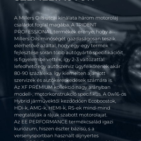
A Millers Oils utcai kínálata három motorolaj
családot foglal magába. A TRIDENT
PROFESSIONAL termékek erénye, hogy a
Millers Oils minőségét gazdaságosan teszik
elérhetővé azáltal, hogy egy-egy termék
fejlesztése során több autógyártó specifikációit
is figyelembe vették, így 2-3 változattal
lefedhető egy autószerviz ügyfélkörének akár
80-90 százaléka. Így kiemelten ajánlott
szervizek és autókereskedések számára is.
Az XF PRÉMIUM kollekció nagy arányban
modell-, motorkonstrukció specifikus. A 0w16-os
Hybrid járművektől kezdődően Ecoboostok,
HDi-k, AMG-k, HEMI-k, RS-ek mind-mind
megtalálják a rájuk szabott motorolajat.
Az EE PERFORMANCE termékcsalád igazi
kuriózum, hiszen észter bázisú, s a
versenysportban használt díjnyertes