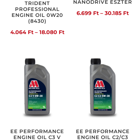
NANODRIVE ÉSZTER
TRIDENT
PROFESSIONAL
Árt
6.699
Ft
–
30.185
Ft
ENGINE OIL 0W20
(8430)
6.69
Ártartomány:
4.064
Ft
–
18.080
Ft
-
4.064 Ft
30.1
-
18.080 Ft
EE PERFORMANCE
EE PERFORMANCE
ENGINE OIL C3 V
ENGINE OIL C2/C3