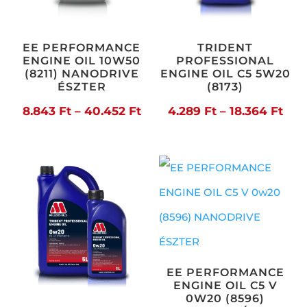
EE PERFORMANCE
TRIDENT
ENGINE OIL 10W50
PROFESSIONAL
(8211) NANODRIVE
ENGINE OIL C5 5W20
ÉSZTER
(8173)
Ártartomány:
Árt
8.843
Ft
–
40.452
Ft
4.289
Ft
–
18.364
Ft
8.843 Ft
4.28
-
-
40.452 Ft
18.3
EE PERFORMANCE
ENGINE OIL C5 V
0W20 (8596)