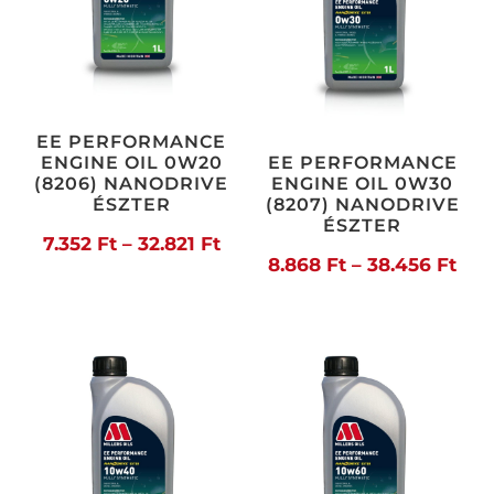
EE PERFORMANCE
ENGINE OIL 0W20
EE PERFORMANCE
(8206) NANODRIVE
ENGINE OIL 0W30
ÉSZTER
(8207) NANODRIVE
ÉSZTER
Ártartomány:
7.352
Ft
–
32.821
Ft
Árt
8.868
Ft
–
38.456
Ft
7.352 Ft
8.8
-
-
32.821 Ft
38.