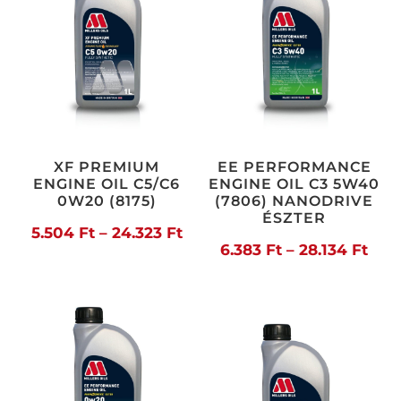
XF PREMIUM
EE PERFORMANCE
ENGINE OIL C5/C6
ENGINE OIL C3 5W40
0W20 (8175)
(7806) NANODRIVE
ÉSZTER
Ártartomány:
5.504
Ft
–
24.323
Ft
Árt
6.383
Ft
–
28.134
Ft
5.504 Ft
6.38
-
-
24.323 Ft
28.1