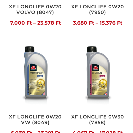
XF LONGLIFE 0W20
XF LONGLIFE 0W20
VOLVO (8047)
(7950)
Ártartomány:
Árt
7.000
Ft
–
23.578
Ft
3.680
Ft
–
15.376
Ft
7.000 Ft
3.68
-
-
23.578 Ft
15.3
XF LONGLIFE 0W20
XF LONGLIFE 0W30
VW (8049)
(7858)
Ártartomány:
Árt
6.078
Ft
–
27.201
Ft
4.067
Ft
–
17.028
Ft