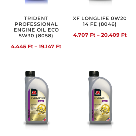
TRIDENT
XF LONGLIFE 0W20
PROFESSIONAL
14 FE (8046)
ENGINE OIL ECO
Árt
4.707
Ft
–
20.409
Ft
5W30 (8058)
4.7
Ártartomány:
4.445
Ft
–
19.147
Ft
-
4.445 Ft
20.
-
19.147 Ft