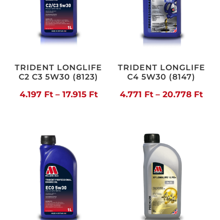
TRIDENT LONGLIFE
TRIDENT LONGLIFE
C2 C3 5W30 (8123)
C4 5W30 (8147)
Ártartomány:
Árt
4.197
Ft
–
17.915
Ft
4.771
Ft
–
20.778
Ft
4.197 Ft
4.77
-
-
17.915 Ft
20.