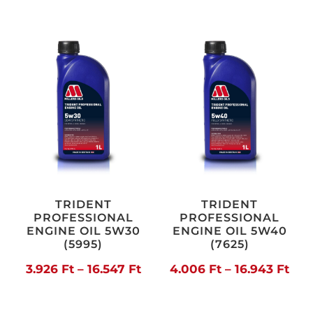
5.728 Ft
3.6
-
-
25.361 Ft
14.
TRIDENT
TRIDENT
PROFESSIONAL
PROFESSIONAL
ENGINE OIL 5W30
ENGINE OIL 5W40
(5995)
(7625)
Ártartomány:
Árt
3.926
Ft
–
16.547
Ft
4.006
Ft
–
16.943
Ft
3.926 Ft
4.0