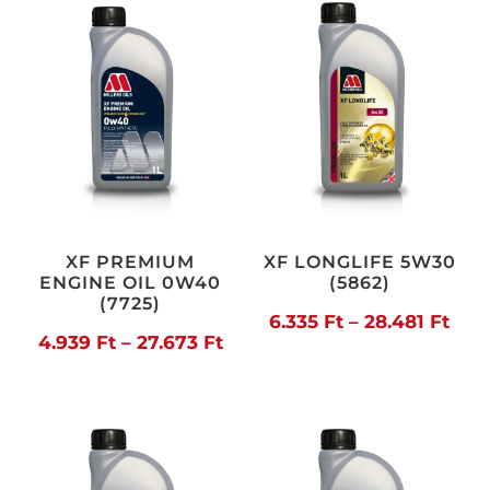
19.976 Ft
25.8
XF PREMIUM
XF LONGLIFE 5W30
ENGINE OIL 0W40
(5862)
(7725)
Árt
6.335
Ft
–
28.481
Ft
Ártartomány:
4.939
Ft
–
27.673
Ft
6.33
4.939 Ft
-
-
28.4
27.673 Ft