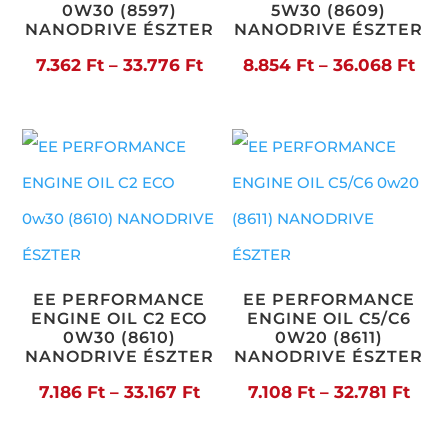
0W30 (8597)
5W30 (8609)
NANODRIVE ÉSZTER
NANODRIVE ÉSZTER
Ártartomány:
Árt
7.362
Ft
–
33.776
Ft
8.854
Ft
–
36.068
Ft
7.362 Ft
8.8
-
-
33.776 Ft
36.
EE PERFORMANCE
EE PERFORMANCE
ENGINE OIL C2 ECO
ENGINE OIL C5/C6
0W30 (8610)
0W20 (8611)
NANODRIVE ÉSZTER
NANODRIVE ÉSZTER
Ártartomány:
Árta
7.186
Ft
–
33.167
Ft
7.108
Ft
–
32.781
Ft
7.186 Ft
7.10