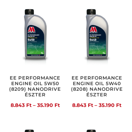
-
22.
21.159 Ft
EE PERFORMANCE
EE PERFORMANCE
ENGINE OIL 5W50
ENGINE OIL 5W40
(8209) NANODRIVE
(8208) NANODRIVE
ÉSZTER
ÉSZTER
Ártartomány:
Árt
8.843
Ft
–
35.190
Ft
8.843
Ft
–
35.190
Ft
8.843 Ft
8.84
-
-