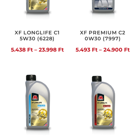
XF LONGLIFE C1
XF PREMIUM C2
5W30 (6228)
0W30 (7997)
Ártartomány:
Árt
5.438
Ft
–
23.998
Ft
5.493
Ft
–
24.900
Ft
5.438 Ft
5.4
-
-
23.998 Ft
24.