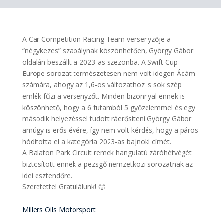
A Car Competition Racing Team versenyzője a
“négykezes” szabálynak köszönhetően, György Gábor
oldalán beszállt a 2023-as szezonba. A Swift Cup
Europe sorozat természetesen nem volt idegen Ádám
számára, ahogy az 1,6-os változathoz is sok szép
emlék fűzi a versenyzőt. Minden bizonnyal ennek is
köszönhető, hogy a 6 futamból 5 győzelemmel és egy
második helyezéssel tudott ráerősíteni György Gábor
amúgy is erős évére, így nem volt kérdés, hogy a páros
hódította el a kategória 2023-as bajnoki címét.
A Balaton Park Circuit remek hangulatú záróhétvégét
biztosított ennek a pezsgő nemzetközi sorozatnak az
idei esztendőre.
Szeretettel Gratulálunk! 🙂
Millers Oils Motorsport