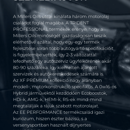
A Millers Oils utcai kínálata három motorolaj
családot foglal magába. A TRIDENT
PROFESSIONAL termékek erénye, hogy a
Millers Oils minőségét gazdaságosan teszik
elérhetővé azáltal, hogy egy-egy termék
fejlesztése során több autógyártó specifikációit
is figyelembe vették, így 2-3 változattal
lefedhető egy autószerviz ügyfélkörének akár
80-90 százaléka. Így kiemelten ajánlott
szervizek és autókereskedések számára is.
Az XF PRÉMIUM kollekció nagy arányban
modell-, motorkonstrukció specifikus. A 0w16-os
Hybrid járművektől kezdődően Ecoboostok,
HDi-k, AMG-k, HEMI-k, RS-ek mind-mind
megtalálják a rájuk szabott motorolajat.
Az EE PERFORMANCE termékcsalád igazi
kuriózum, hiszen észter bázisú, s a
versenysportban használt díjnyertes