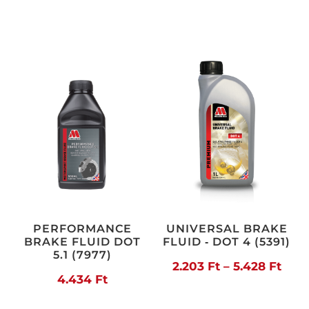
PERFORMANCE
UNIVERSAL BRAKE
BRAKE FLUID DOT
FLUID ‐ DOT 4 (5391)
5.1 (7977)
Árta
2.203
Ft
–
5.428
Ft
4.434
Ft
2.20