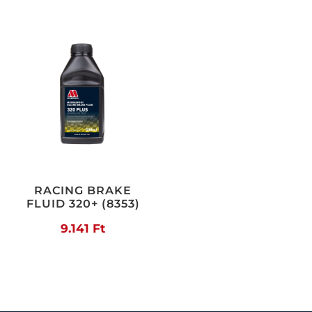
-
5.42
RACING BRAKE
FLUID 320+ (8353)
9.141
Ft