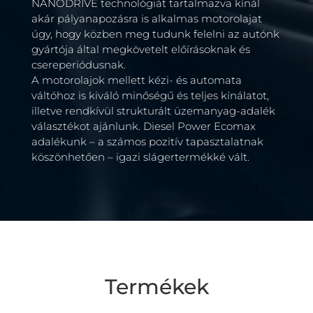
NANODRIVE technológiát tartalmazva kínál
akár pályanapozásra is alkalmas motorolajat
úgy, hogy közben meg tudunk felelni az autónk
gyártója által megkövetelt előírásoknak és
csereperiódusnak.
A motorolajok mellett kézi- és automata
váltóhoz is kiváló minőségű és teljes kínálatot,
illetve rendkívül strukturált üzemanyag-adalék
választékot ajánlunk. Diesel Power Ecomax
adalékunk – a számos pozitív tapasztalatnak
köszönhetően – igazi slágertermékké vált.
Termékek