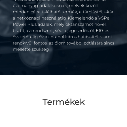
üzemanyag-adalékoknak, melyek között
minden célra található termék, a tárolástól, akár
a hétköznapi használatig. Kiemelendő a VSPe
Power Plus adalék, mely oktánszámot növel,
tisztítja a rendszert, véd a jegesedéstől, E10-es
összetételig óv az etanol káros hatásaitól, s ami
rendkívül fontos, az ólom további pótlására sincs
mellette szükség.
Termékek