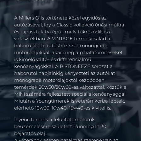
A Millers Oils története közel egyidős az
autózáséval, így a Classic kollekció óriási múltra
és tapasztalatra épül, mely tükröződik is a
választékban. A VINTAGE termékcsalád a
háború előtti autókhoz szól, monograde
motorolajokkal, akár még a parafatömítéseket
is kimélő váltó- és differenciálmű
kenőanyagokkal. A PISTONEEZE sorozat a
háborútól napjainkig kényezteti az autókat
monograde motorolajoktól kezdődően
temérdek 20w50/20w60-as változattal, köztük a
MINI számára fejlesztett speciális kenőanyaggal.
Miután a Youngtimerek is veterán korba léptek,
elérhető 10w30, 10w40, 15w40-es kivitel is.
Ínyenc termék a felújított motorok
beüzemelésére született Running In 30
bejáratós olaj.
A veteránok esetén hatalmas szerepe van az