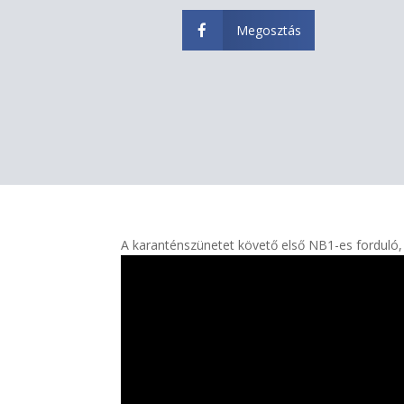
Megosztás

A karanténszünetet követő első NB1-es forduló,