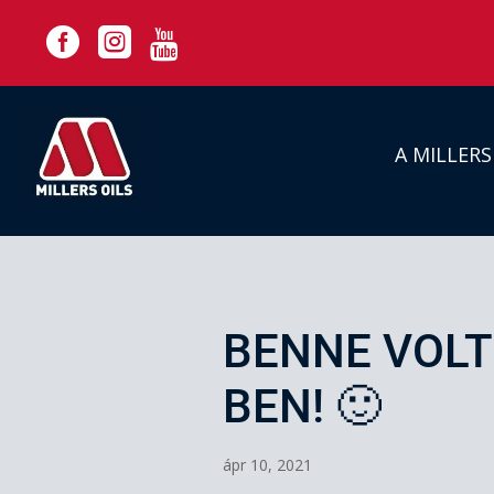



A MILLER
BENNE VOLT
BEN! 🙂
ápr 10, 2021