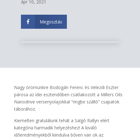
ápr 10, 2021
Megosztás

Nagy örömünkre Bodogán Ferenc és Velezdi Eszter
párosa az idei esztendőben csatlakozott a Millers Oils
Nanodrive versenyolajokkal “ringbe szálló” csapatok
táborához.
Kiemelten gratulálunk tehát a Salgó Rallyn elért
kategória harmadik helyezéshez! A kiváló
időeredményekből kiindulva bőven van ok az