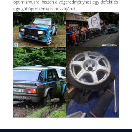
optimizmusra, hiszen a végeredményhez egy defekt és
egy gátlóprobléma is hozzájárult.