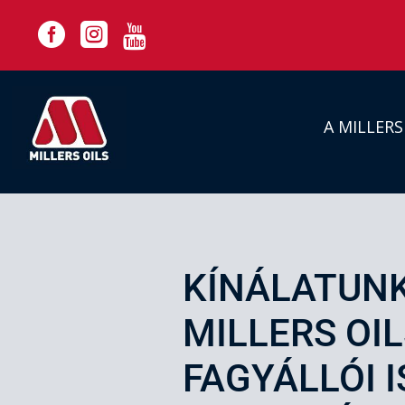



A MILLER
KÍNÁLATUN
MILLERS OIL
FAGYÁLLÓI I