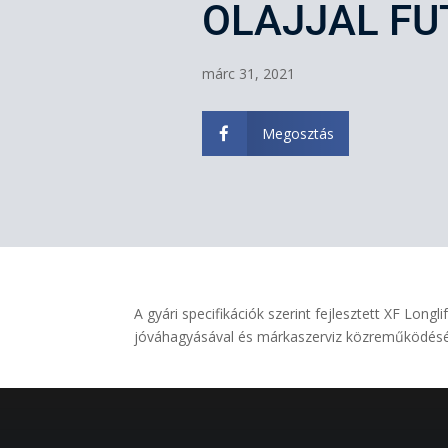
OLAJJAL FU
márc 31, 2021
Megosztás

A gyári specifikációk szerint fejlesztett XF Lon
jóváhagyásával és márkaszerviz közreműködésével 