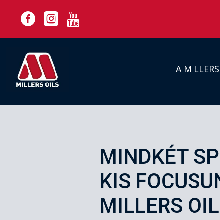



A MILLER
MINDKÉT S
KIS FOCUSU
MILLERS OI