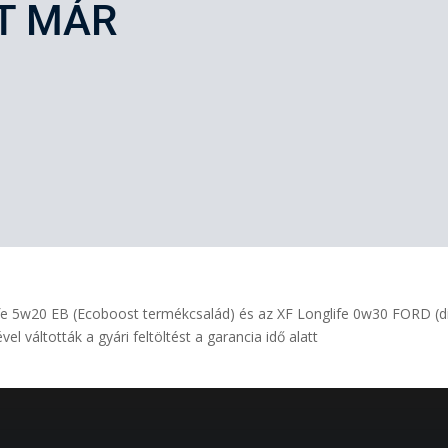
T MÁR
glife 5w20 EB (Ecoboost termékcsalád) és az XF Longlife 0w30 FORD (d
váltották a gyári feltöltést a garancia idő alatt