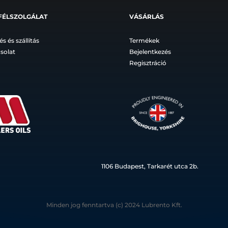
FÉLSZOLGÁLAT
VÁSÁRLÁS
és és szállítás
Termékek
solat
Bejelentkezés
Regisztráció
1106 Budapest, Tarkarét utca 2b.
Minden jog fenntartva (c) 2024 Lubrento Kft.