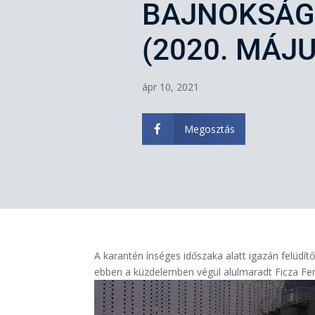
BAJNOKSÁG
(2020. MÁJU
ápr 10, 2021
Megosztás

A karantén ínséges időszaka alatt igazán felüdít
ebben a küzdelemben végül alulmaradt Ficza Fe