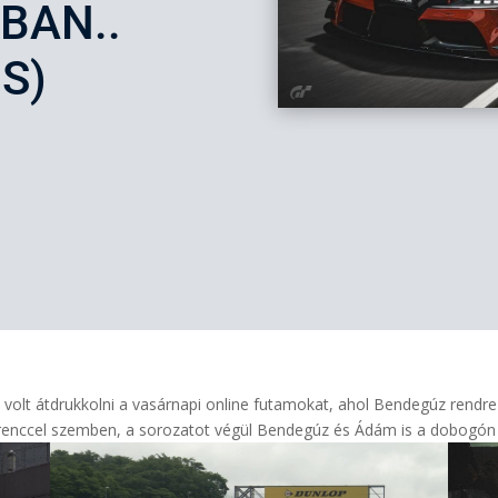
BAN..
S)
ő volt átdrukkolni a vasárnapi online futamokat, ahol Bendegúz rendr
renccel szemben, a sorozatot végül Bendegúz és Ádám is a dobogón 