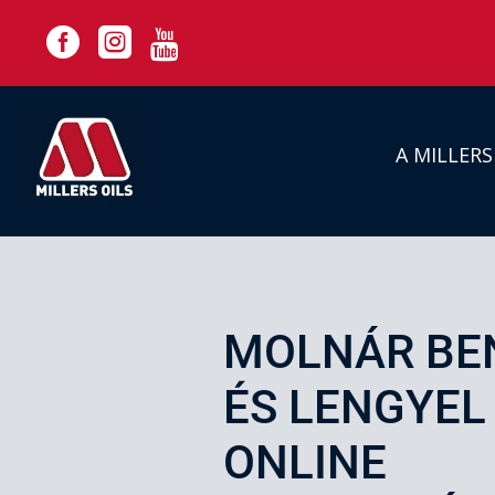



A MILLER
MOLNÁR BE
ÉS LENGYEL
ONLINE