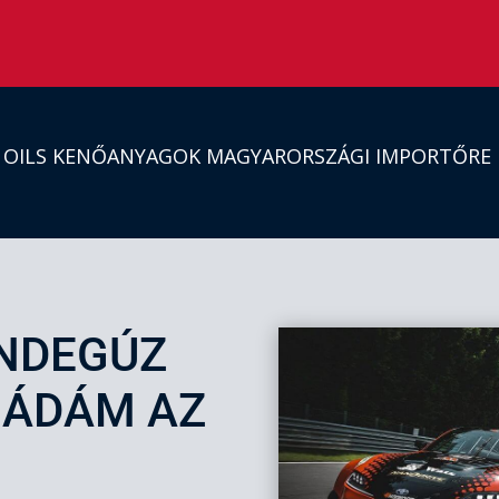
S OILS KENŐANYAGOK MAGYARORSZÁGI IMPORTŐRE
NDEGÚZ
 ÁDÁM AZ