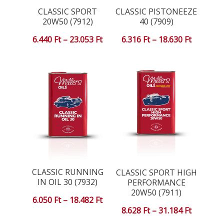
CLASSIC SPORT
CLASSIC PISTONEEZE
20W50 (7912)
40 (7909)
Ártartomány:
Ártartom
6.440
Ft
–
23.053
Ft
6.316
Ft
–
18.630
Ft
6.440 Ft
6.316 Ft
-
-
23.053 Ft
18.630 Ft
CLASSIC RUNNING
CLASSIC SPORT HIGH
IN OIL 30 (7932)
PERFORMANCE
20W50 (7911)
Ártartomány:
6.050
Ft
–
18.482
Ft
Ártartom
8.628
Ft
–
31.184
Ft
6.050 Ft