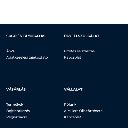
8.628 Ft
-
-
18.482 Ft
31.184 Ft
SÚGÓ ÉS TÁMOGATÁS
ÜGYFÉLSZOLGÁLAT
ÁSZF
Fizetés és szállítás
Adatkezelési tájékoztató
Kapcsolat
VÁSÁRLÁS
VÁLLALAT
Termékek
Rólunk
Bejelentkezés
A Millers Oils története
Regisztráció
Kapcsolat