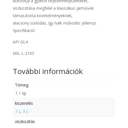
biztosítja a gyártói teljesítményszinteket,
viszkozitása megfelel a klasszikus járművek
támasztotta követelményeknek,
alacsony súrlódás, így halk működés jellemzi.
Specifikáció:
API GL4
MIL-L-2105
További információk
Tömeg
1,1 kg
kiszerelés
1 L
,
5 L
viszkozitás