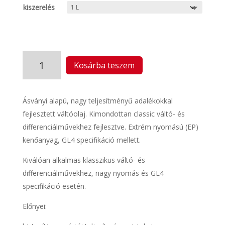
kiszerelés
CLASSIC
Kosárba teszem
GEAR
OIL
EP
Ásványi alapú, nagy teljesítményű adalékokkal
140
fejlesztett váltóolaj. Kimondottan classic váltó- és
GL4
(7928)
differenciálművekhez fejlesztve. Extrém nyomású (EP)
mennyiség
kenőanyag, GL4 specifikáció mellett.
Kiválóan alkalmas klasszikus váltó- és
differenciálművekhez, nagy nyomás és GL4
specifikáció esetén.
Előnyei: