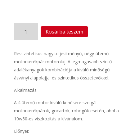
ZFS
Kosárba teszem
10W50
(7989)
mennyiség
Résszintetikus nagy teljesítményű, négy-ütemű
motorkerékpár motorolaj. A legmagasabb szintű
adalékanyagok kombinációja a kiváló minőségű
ásványi alapolajjal és szintetikus összetevőkkel.
Alkalmazás:
A 4 ütemű motor kiváló kenésére szolgál
motorkerékpárok, gocartok, robogók esetén, ahol a
10w50-es viszkozitás a kívánalom.
Előnyei: