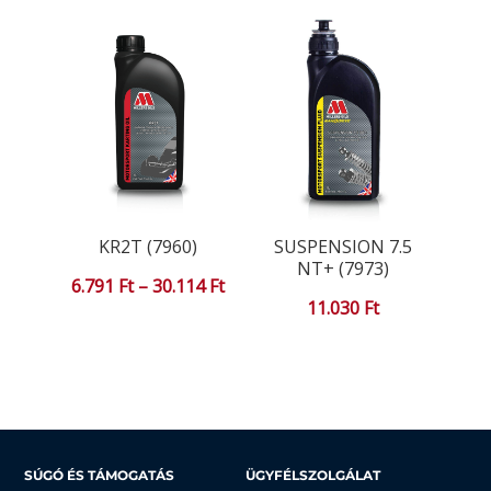
-
18.957 Ft
KR2T (7960)
SUSPENSION 7.5
NT+ (7973)
Ártartomány:
6.791
Ft
–
30.114
Ft
11.030
Ft
6.791 Ft
-
30.114 Ft
SÚGÓ ÉS TÁMOGATÁS
ÜGYFÉLSZOLGÁLAT