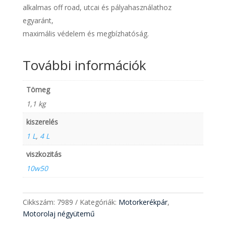
alkalmas off road, utcai és pályahasználathoz
egyaránt,
maximális védelem és megbízhatóság.
További információk
Tömeg
1,1 kg
kiszerelés
1 L
,
4 L
viszkozitás
10w50
Cikkszám:
7989
Kategóriák:
Motorkerékpár
,
Motorolaj négyütemű