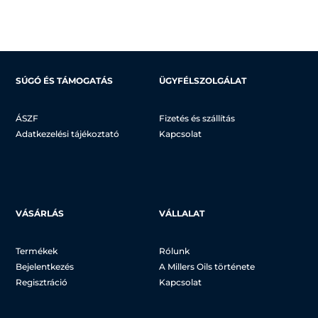
26.501 Ft
-
17.844 Ft
SÚGÓ ÉS TÁMOGATÁS
ÜGYFÉLSZOLGÁLAT
ÁSZF
Fizetés és szállítás
Adatkezelési tájékoztató
Kapcsolat
VÁSÁRLÁS
VÁLLALAT
Termékek
Rólunk
Bejelentkezés
A Millers Oils története
Regisztráció
Kapcsolat