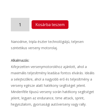
CFS
Kosárba teszem
10W60
NT+
(7965)
Nanodrive, tripla észter technológiájú, teljesen
mennyiség
szintetikus verseny motorolaj.
Alkalmazás:
Kifejezetten versenymotorokhoz ajánlott, ahol a
maximális teljesítmény leadása fontos elvárás. Ideális
a selejtezőkre, ahol a nagyobb erő és teljesítmény a
verseny egésze alatt hatékony segítséget jelent.
Mindenféle típusú verseny során hatékony segítséget
jelent, legyen az endurance, time attack, sprint,
hegyiszlalom, gyorsasági autóverseny vagy rally.