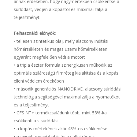
annak érdekében, hogy nagymértékben csökkentse a
súrlódást, védjen a kopástól és maximalizálja a
teljesítményt.
Felhasználói előnyök:
• teljesen szintetikus olaj, mely alacsony indítási
hőmérsékleten és magas üzemi hőmérsékleten
egyaránt megfelelően védi a motort
• a tripla észter formula szinergikusan működik az
optimális szilárdságú filmréteg kialakítása és a kopás
elleni védelem érdekében
• második generációs NANODRIVE, alacsony súrlódási
technológia segítségével maximalizálja a nyomatékot
és a teljesítményt
• CFS NT+ termékcsaládunk több, mint 53%-kal
csökkenti a s súrlódást
• a kopás mértékének akár 48%-os csökkenése
• nagyobb megbízhatóság az alkatrészek