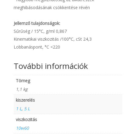
meghibásodásának csökkentése révén
Jellemző tulajdonságok:
Sűrűség / 15°C, g/ml 0,867
Kinematikai viszkozitás /100°C, cSt 24,3
Lobbanáspont, °C <220
További információk
Tömeg
1,1 kg
kiszerelés
1 L
,
5 L
viszkozitás
10w60