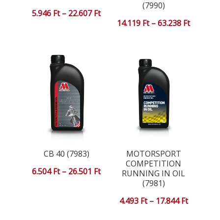
(7990)
Ártartomány:
5.946
Ft
–
22.607
Ft
Ártarto
14.119
Ft
–
63.238
Ft
5.946 Ft
14.119 F
-
-
22.607 Ft
63.238 F
CB 40 (7983)
MOTORSPORT
COMPETITION
Ártartomány:
6.504
Ft
–
26.501
Ft
RUNNING IN OIL
(7981)
6.504 Ft
Ártartom
4.493
Ft
–
17.844
Ft
-
4.493 Ft