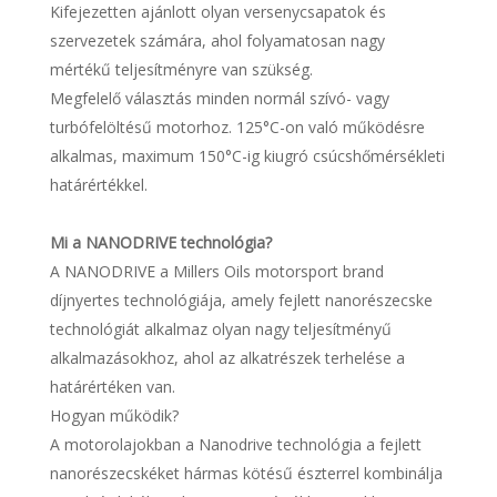
Kifejezetten ajánlott olyan versenycsapatok és
szervezetek számára, ahol folyamatosan nagy
mértékű teljesítményre van szükség.
Megfelelő választás minden normál szívó- vagy
turbófelöltésű motorhoz. 125°C-on való működésre
alkalmas, maximum 150°C-ig kiugró csúcshőmérsékleti
határértékkel.
Mi a NANODRIVE technológia?
A NANODRIVE a Millers Oils motorsport brand
díjnyertes technológiája, amely fejlett nanorészecske
technológiát alkalmaz olyan nagy teljesítményű
alkalmazásokhoz, ahol az alkatrészek terhelése a
határértéken van.
Hogyan működik?
A motorolajokban a Nanodrive technológia a fejlett
nanorészecskéket hármas kötésű észterrel kombinálja