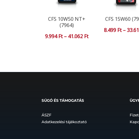
CFS 10W50 NT+
CFS 15W60 (79
(7964)
8.499
Ft
–
33.6
Ártartomány:
9.994
Ft
–
41.062
Ft
9.994 Ft
-
41.062 Ft
SÚGÓ ÉS TÁMOGATÁS
ÜGY
ÁSZF
Fizet
Adatkezelési tájékoztató
Kapc