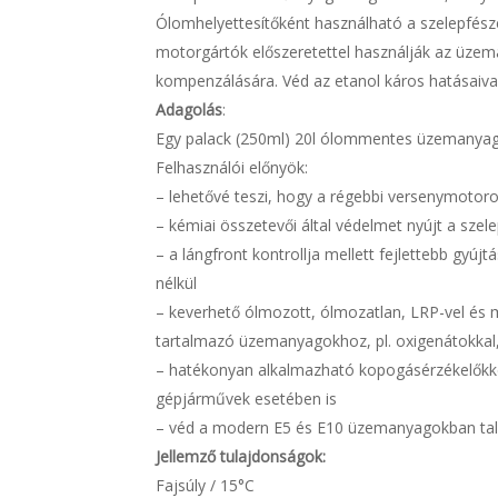
Ólomhelyettesítőként használható a szelepfés
motorgártók előszeretettel használják az üzem
kompenzálására. Véd az etanol káros hatásaiv
Adagolás
:
Egy palack (250ml) 20l ólommentes üzemanyag
Felhasználói előnyök:
– lehetővé teszi, hogy a régebbi versenymot
– kémiai összetevői által védelmet nyújt a szele
– a lángfront kontrollja mellett fejlettebb gyúj
nélkül
– keverhető ólmozott, ólmozatlan, LRP-vel és
tartalmazó üzemanyagokhoz, pl. oxigenátokkal,
– hatékonyan alkalmazható kopogásérzékelőkkel
gépjárművek esetében is
– véd a modern E5 és E10 üzemanyagokban talá
Jellemző tulajdonságok:
Fajsúly / 15°C