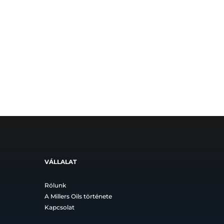
tomány:
 Ft
7 Ft
VÁLLALAT
Rólunk
A Millers Oils története
Kapcsolat