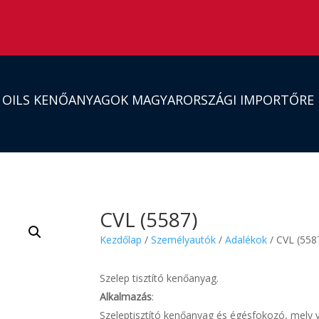
S OILS KENŐANYAGOK MAGYARORSZÁGI IMPORTŐRE
CVL (5587)
Kezdőlap
/
Személyautók
/
Adalékok
/ CVL (558
Szelep tisztító kenőanyag.
Alkalmazás
:
Szeleptisztító kenőanyag és égésfokozó, mely v