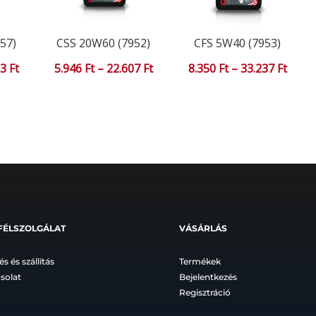
57)
CSS 20W60 (7952)
CFS 5W40 (7953)
Ártartomány:
Ártartomány:
Ártar
13
Ft
5.946
Ft
–
22.607
Ft
8.350
Ft
–
33.237
Ft
8.499 Ft
5.946 Ft
8.350
-
-
-
33.613 Ft
22.607 Ft
33.23
FÉLSZOLGÁLAT
VÁSÁRLÁS
és és szállítás
Termékek
solat
Bejelentkezés
Regisztráció