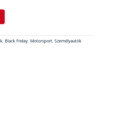
m
ok
,
Black Friday
,
Motorsport
,
Személyautók