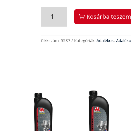
CVL
Kosárba tesze
(5587)
mennyiség
Cikkszám:
5587
Kategóriák:
Adalékok
,
Adalék