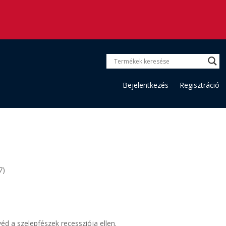
Bejelentkezés
Regisztráció
7)
éd a szelepfészek recessziója ellen.