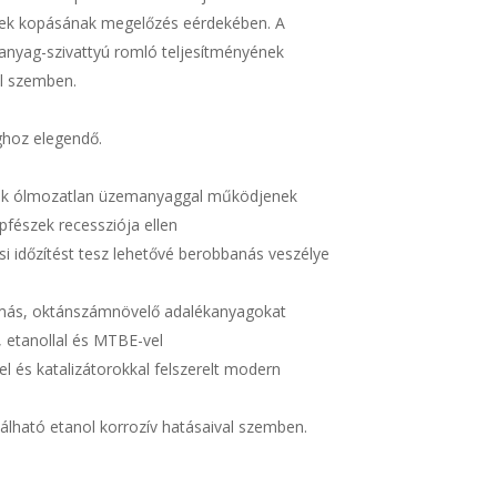
zek kopásának megelőzés eérdekében. A
anyag-szivattyú romló teljesítményének
al szemben.
hoz elegendő.
orok ólmozatlan üzemanyaggal működjenek
pfészek recessziója ellen
tási időzítést tesz lehetővé berobbanás veszélye
 más, oktánszámnövelő adalékanyagokat
 etanollal és MTBE-vel
 és katalizátorokkal felszerelt modern
lható etanol korrozív hatásaival szemben.