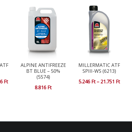
ATF
ALPINE ANTIFREEZE
MILLERMATIC ATF
BT BLUE – 50%
SPIII-WS (6213)
(5574)
Ártartomány:
Ártar
96
Ft
5.246
Ft
–
21.751
Ft
8.816
Ft
4.168 Ft
5.246
-
-
16.396 Ft
21.75