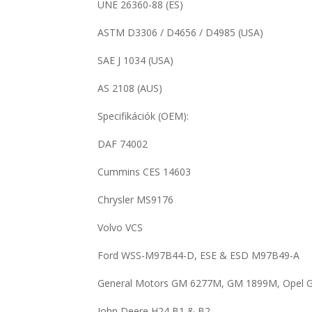
UNE 26360-88 (ES)
ASTM D3306 / D4656 / D4985 (USA)
SAE J 1034 (USA)
AS 2108 (AUS)
Specifikációk (OEM):
DAF 74002
Cummins CES 14603
Chrysler MS9176
Volvo VCS
Ford WSS-M97B44-D, ESE & ESD M97B49-A
General Motors GM 6277M, GM 1899M, Opel
John Deere H24 B1 & B2