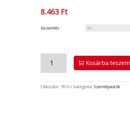
8.463
Ft
kiszerelés
ALPINE
Kosárba tesze
ANTIFREEZE
EXTEND
RED
–
Cikkszám:
7810
Kategória:
Személyautók
50%
(7810)
mennyiség