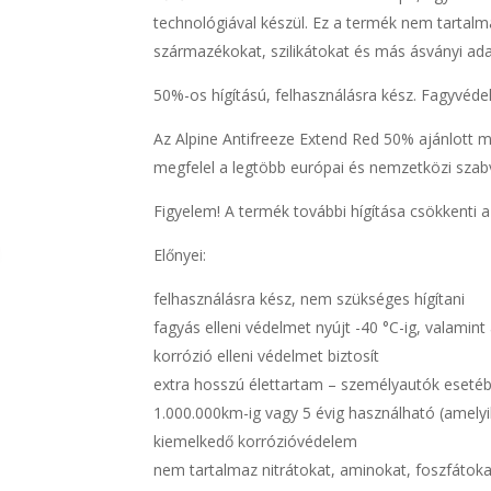
technológiával készül. Ez a termék nem tartalm
származékokat, szilikátokat és más ásványi ad
50%-os hígítású, felhasználásra kész. Fagyvédel
Az Alpine Antifreeze Extend Red 50% ajánlott 
megfelel a legtöbb európai és nemzetközi szab
Figyelem! A termék további hígítása csökkenti 
Előnyei:
felhasználásra kész, nem szükséges hígítani
fagyás elleni védelmet nyújt -40 °C-ig, valami
korrózió elleni védelmet biztosít
extra hosszú élettartam – személyautók eseté
1.000.000km-ig vagy 5 évig használható (amelyi
kiemelkedő korrózióvédelem
nem tartalmaz nitrátokat, aminokat, foszfátokat