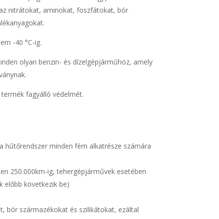
az nitrátokat, aminokat, foszfátokat, bór
alékanyagokat.
em -40 °C-ig.
minden olyan benzin- és dízelgépjárműhöz, amely
ványnak.
a termék fagyálló védelmét.
nt a hűtőrendszer minden fém alkatrésze számára
ben 250.000km-ig, tehergépjárművek esetében
k előbb következik be)
, bór származékokat és szilikátokat, ezáltal