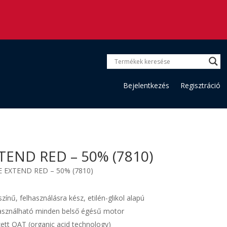
Bejelentkezés
Regisztráció
TEND RED – 50% (7810)
E EXTEND RED – 50% (7810)
ínű, felhasználásra kész, etilén-glikol alapú
használható minden belső égésű motor
ett OAT (organic acid technology)