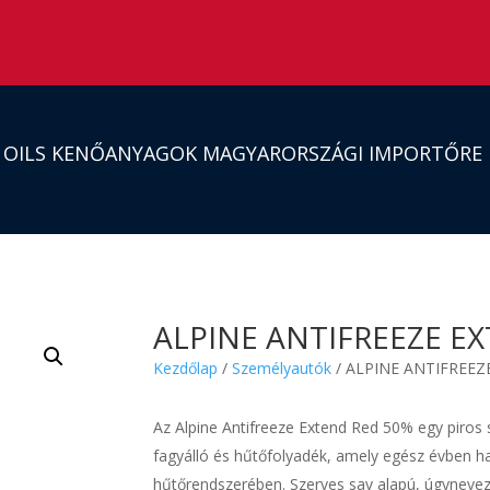
S OILS KENŐANYAGOK MAGYARORSZÁGI IMPORTŐRE
ALPINE ANTIFREEZE EX
Kezdőlap
/
Személyautók
/ ALPINE ANTIFREEZ
Az Alpine Antifreeze Extend Red 50% egy piros sz
fagyálló és hűtőfolyadék, amely egész évben 
hűtőrendszerében. Szerves sav alapú, úgynevez