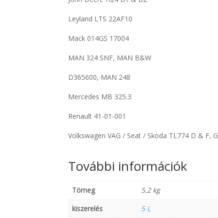
Leyland LTS 22AF10
Mack 014GS 17004
MAN 324 SNF, MAN B&W
D365600, MAN 248
Mercedes MB 325.3
Renault 41-01-001
Volkswagen VAG / Seat / Skoda TL774 D & F, 
További információk
Tömeg
5,2 kg
kiszerelés
5 L