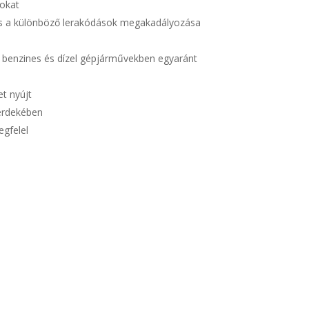
sokat
és a különböző lerakódások megakadályozása
en benzines és dízel gépjárművekben egyaránt
t nyújt
érdekében
gfelel