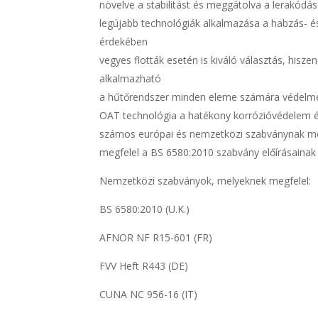
növelve a stabilitást és meggátolva a lerakódá
legújabb technológiák alkalmazása a habzás- 
érdekében
vegyes flották esetén is kiváló választás, hisz
alkalmazható
a hűtőrendszer minden eleme számára védelme
OAT technológia a hatékony korrózióvédelem 
számos európai és nemzetközi szabványnak me
megfelel a BS 6580:2010 szabvány előírásainak
Nemzetközi szabványok, melyeknek megfelel:
BS 6580:2010 (U.K.)
AFNOR NF R15-601 (FR)
FVV Heft R443 (DE)
CUNA NC 956-16 (IT)