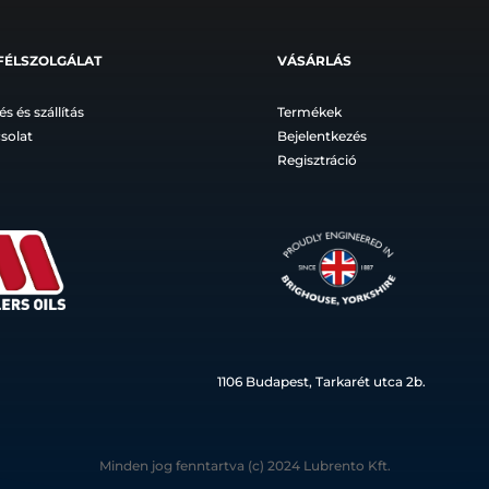
FÉLSZOLGÁLAT
VÁSÁRLÁS
és és szállítás
Termékek
solat
Bejelentkezés
Regisztráció
1106 Budapest, Tarkarét utca 2b.
Minden jog fenntartva (c) 2024 Lubrento Kft.