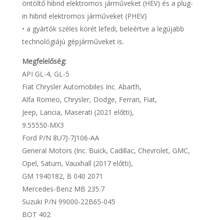
öntöltő hibrid elektromos járműveket (HEV) és a plug-
in hibrid elektromos járműveket (PHEV)
• a gyártók széles körét lefedi, beleértve a legújabb
technológiájú gépjárműveket is.
Megfelelőség:
API GL-4, GL-5
Fiat Chrysler Automobiles Inc. Abarth,
Alfa Romeo, Chrysler, Dodge, Ferrari, Fiat,
Jeep, Lancia, Maserati (2021 előtti),
9.55550-MX3
Ford P/N 8U7J-7J106-AA
General Motors (Inc. Buick, Cadillac, Chevrolet, GMC,
Opel, Saturn, Vauxhall (2017 előtti),
GM 1940182, B 040 2071
Mercedes-Benz MB 235.7
Suzuki P/N 99000-22B65-045
BOT 402