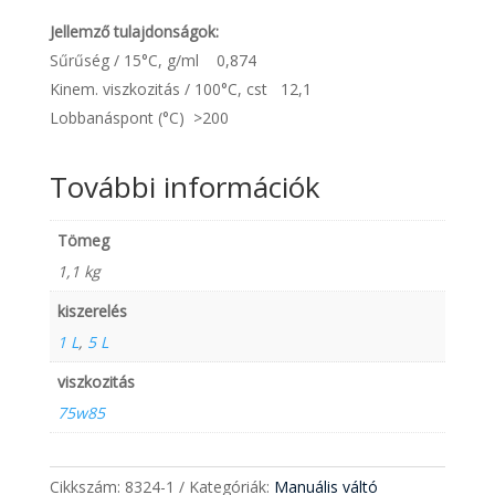
Jellemző tulajdonságok:
Sűrűség / 15°C, g/ml 0,874
Kinem. viszkozitás / 100°C, cst 12,1
Lobbanáspont (°C) >200
További információk
Tömeg
1,1 kg
kiszerelés
1 L
,
5 L
viszkozitás
75w85
Cikkszám:
8324-1
Kategóriák:
Manuális váltó