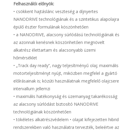
Felhasználói előnyök:
• csökkent hajtáslánc veszteség a díjnyertes
NANODRIVE technológiának és a szintetikus alapolajra
épülő észter formulának köszönhetően
• a NANODRIVE, alacsony súrlódású technológiának és
az azonnali kenésnek köszönhetően megnövelt
alkatrész élettartam és alacsonyabb üzemi
hőmérséklet
• „Track day ready”, nagy teljesítményű olaj; maximális
motorteljesítményt nyújt, miközben megfelel a gyártó
előírásainak is; közúti használatnak megfelelő olajcsere
intervallum jellemzi
• maximális hatékonyság és üzemanyag takarékosság
az alacsony súrlódást biztosító NANODRIVE
technológiának köszönhetően
• tökéletes alkatrészvédelem • olajat kifejezetten hibrid
rendszerekben való használatra tervezték, beleértve az