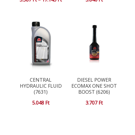
5.587 Ft
-
17.145 Ft
CENTRAL
DIESEL POWER
HYDRAULIC FLUID
ECOMAX ONE SHOT
(7631)
BOOST (6206)
5.048
Ft
3.707
Ft