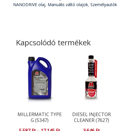
NANODRIVE olaj
,
Manuális váltó olajok
,
Személyautók
Kapcsolódó termékek
MILLERMATIC TYPE
DIESEL INJECTOR
G (5347)
CLEANER (7627)
Ártartomány:
5.587
Ft
–
17.145
Ft
3.646
Ft