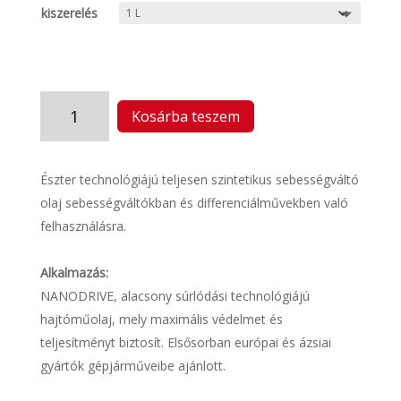
kiszerelés
EE
Kosárba teszem
PERFORMANCE
MTF
75w85
Észter technológiájú teljesen szintetikus sebességváltó
(8324)
olaj sebességváltókban és differenciálművekben való
mennyiség
felhasználásra.
Alkalmazás:
NANODRIVE, alacsony súrlódási technológiájú
hajtóműolaj, mely maximális védelmet és
teljesítményt biztosít. Elsősorban európai és ázsiai
gyártók gépjárműveibe ajánlott.