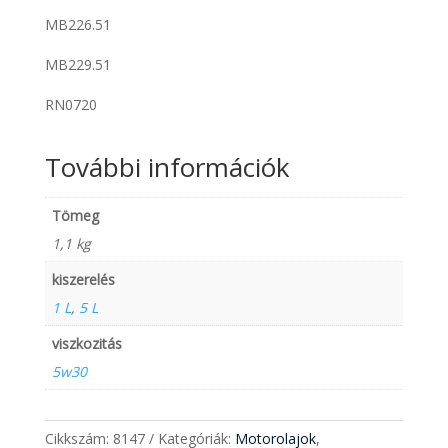
MB226.51
MB229.51
RN0720
További információk
Tömeg
1,1 kg
kiszerelés
1 L
,
5 L
viszkozitás
5w30
Cikkszám:
8147
Kategóriák:
Motorolajok
,