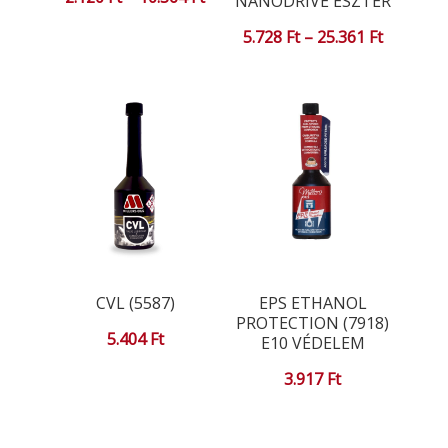
NANODRIVE ÉSZTER
2.120 Ft
Ártartom
5.728
Ft
–
25.361
Ft
-
5.728 Ft
10.364 Ft
-
25.361 Ft
CVL (5587)
EPS ETHANOL
PROTECTION (7918)
5.404
Ft
E10 VÉDELEM
3.917
Ft