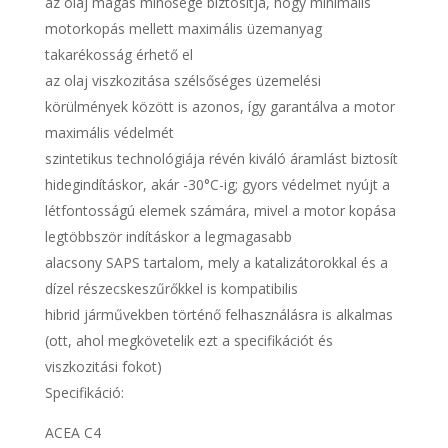
az olaj magas minősége biztosítja, hogy minimális
motorkopás mellett maximális üzemanyag
takarékosság érhető el
az olaj viszkozitása szélsőséges üzemelési
körülmények között is azonos, így garantálva a motor
maximális védelmét
szintetikus technológiája révén kiváló áramlást biztosít
hidegindításkor, akár -30°C-ig; gyors védelmet nyújt a
létfontosságú elemek számára, mivel a motor kopása
legtöbbször indításkor a legmagasabb
alacsony SAPS tartalom, mely a katalizátorokkal és a
dízel részecskeszűrőkkel is kompatibilis
hibrid járművekben történő felhasználásra is alkalmas
(ott, ahol megkövetelik ezt a specifikációt és
viszkozitási fokot)
Specifikáció:
ACEA C4