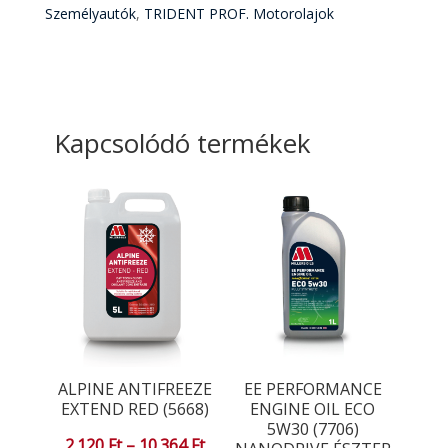
Személyautók
,
TRIDENT PROF. Motorolajok
Kapcsolódó termékek
ALPINE ANTIFREEZE
EE PERFORMANCE
EXTEND RED (5668)
ENGINE OIL ECO
5W30 (7706)
Ártartomány:
2.120
Ft
–
10.364
Ft