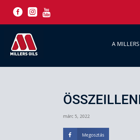



A MILLER
ÖSSZEILLENE
márc 5, 2022
Megosztás
