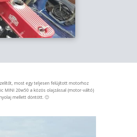
elítőt, most egy teljesen felújított motorhoz
sic MINI 20w50 a közös olajzással (motor-váltó)
olaj mellett döntött. 🙂