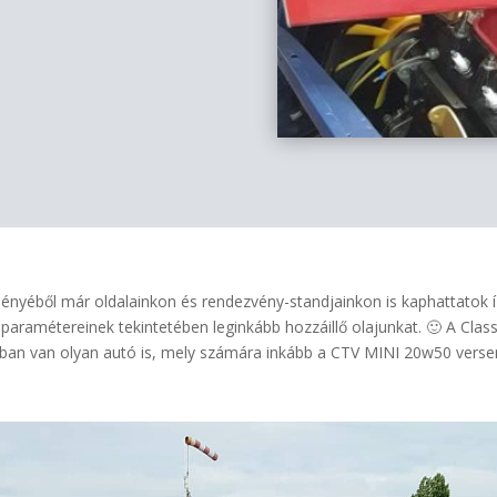
ényéből már oldalainkon és rendezvény-standjainkon is kaphattatok íz
aramétereinek tekintetében leginkább hozzáillő olajunkat. 🙂 A Clas
ban van olyan autó is, mely számára inkább a CTV MINI 20w50 verseny