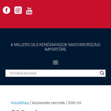



A MILLERS OILS KENŐANYAGOK MAGYARORSZÁGI
IMPORTŐRE
Kezdőlap
/ kiszerelés termék / 500 ml