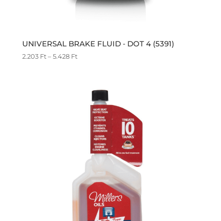
UNIVERSAL BRAKE FLUID ‐ DOT 4 (5391)
Ártartomány:
2.203
Ft
–
5.428
Ft
2.203 Ft
-
5.428 Ft