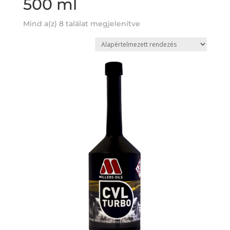
500 ml
Mind a(z) 8 találat megjelenítve