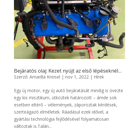
Bejáratós olaj: Kezet nyújt az első lépéseknél…
Szerző:
Amarilla Kreisel
|
nov 1, 2022
|
Hírek
Egy új motor, egy új autó bejáratását mindig is övezte
egy kis misztikum, ütköztek határozott – ámde sok
esetben eltérő – vélemények, záporoztak kérdések,
szerteágazó elméletek. Ráadásul ezek idővel, a
gyártási technológia fejlődésével folyamatosan
változtak is.Talán...