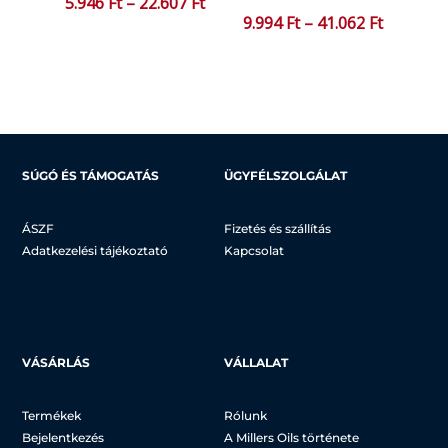
Ártartomány:
5.946
Ft
–
22.607
Ft
Ártartom
9.994
Ft
–
41.062
Ft
5.946 Ft
9.994 Ft
-
-
22.607 Ft
41.062 Ft
SÚGÓ ÉS TÁMOGATÁS
ÜGYFÉLSZOLGÁLAT
ÁSZF
Fizetés és szállítás
Adatkezelési tájékoztató
Kapcsolat
VÁSÁRLÁS
VÁLLALAT
Termékek
Rólunk
Bejelentkezés
A Millers Oils története