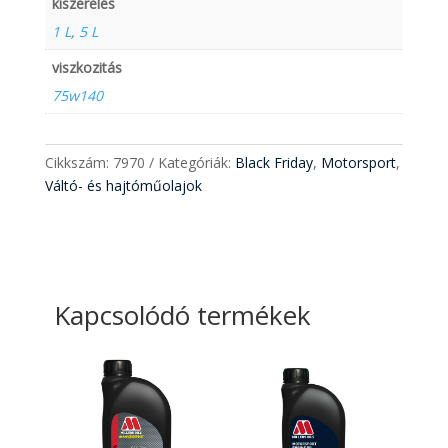
kiszerelés
1 L
,
5 L
viszkozitás
75w140
Cikkszám:
7970
Kategóriák:
Black Friday
,
Motorsport
,
Váltó- és hajtóműolajok
Kapcsolódó termékek