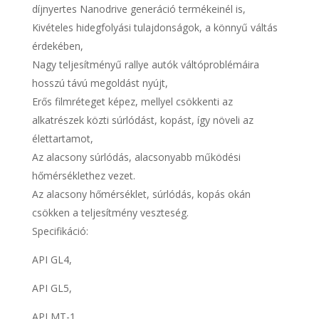
díjnyertes Nanodrive generáció termékeinél is,
Kivételes hidegfolyási tulajdonságok, a könnyű váltás
érdekében,
Nagy teljesítményű rallye autók váltóproblémáira
hosszú távú megoldást nyújt,
Erős filmréteget képez, mellyel csökkenti az
alkatrészek közti súrlódást, kopást, így növeli az
élettartamot,
Az alacsony súrlódás, alacsonyabb működési
hőmérséklethez vezet.
Az alacsony hőmérséklet, súrlódás, kopás okán
csökken a teljesítmény veszteség.
Specifikáció:
API GL4,
API GL5,
API MT-1,