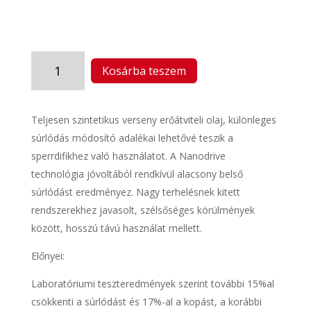
CRX
Kosárba teszem
LS
75W140
NT+
Teljesen szintetikus verseny erőátviteli olaj, különleges
(7970)
súrlódás módosító adalékai lehetővé teszik a
mennyiség
sperrdifikhez való használatot. A Nanodrive
technológia jóvoltából rendkívül alacsony belső
súrlódást eredményez. Nagy terhelésnek kitett
rendszerekhez javasolt, szélsőséges körülmények
között, hosszú távú használat mellett.
Előnyei:
Laboratóriumi teszteredmények szerint további 15%al
csökkenti a súrlódást és 17%-al a kopást, a korábbi