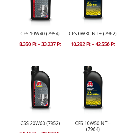
CFS 10W40 (7954)
CFS 0W30 NT+ (7962)
Ártartomány:
Ártarto
8.350
Ft
–
33.237
Ft
10.292
Ft
–
42.556
Ft
8.350 Ft
10.292 F
-
-
33.237 Ft
42.556 F
CSS 20W60 (7952)
CFS 10W50 NT+
(7964)