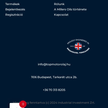
Termékek
Rólunk
Bejelentkezés
A Millers Oils története
Regisztráció
Kapcsolat
info@topmotorolaj.hu
1106 Budapest, Tarkarét utca 2b.
+36 70 313 8205
Minden jog fenntartva (c) 2024 Industrial Investment Zrt.
0