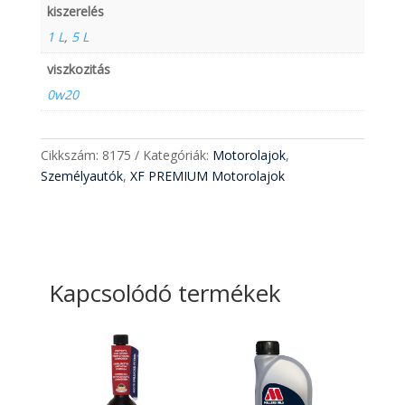
kiszerelés
1 L
,
5 L
viszkozitás
0w20
Cikkszám:
8175
Kategóriák:
Motorolajok
,
Személyautók
,
XF PREMIUM Motorolajok
Kapcsolódó termékek