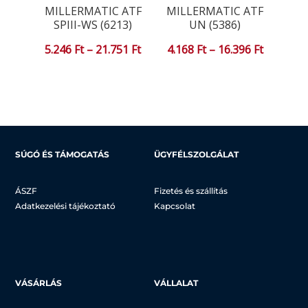
MILLERMATIC ATF
MILLERMATIC ATF
SPIII-WS (6213)
UN (5386)
Ártartomány:
Ártartom
5.246
Ft
–
21.751
Ft
4.168
Ft
–
16.396
Ft
5.246 Ft
4.168 Ft
-
-
21.751 Ft
16.396 Ft
SÚGÓ ÉS TÁMOGATÁS
ÜGYFÉLSZOLGÁLAT
ÁSZF
Fizetés és szállítás
Adatkezelési tájékoztató
Kapcsolat
VÁSÁRLÁS
VÁLLALAT