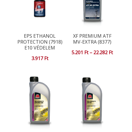
EPS ETHANOL
XF PREMIUM ATF
PROTECTION (7918)
MV-EXTRA (8377)
E10 VÉDELEM
Ártartom
5.201
Ft
–
22.282
Ft
3.917
Ft
5.201 Ft
-
22.282 Ft