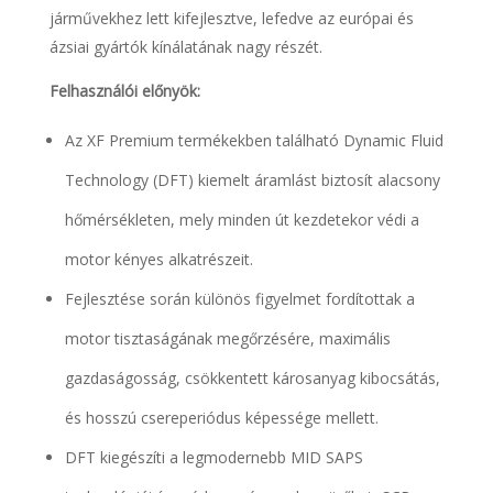
járművekhez lett kifejlesztve, lefedve az európai és
ázsiai gyártók kínálatának nagy részét.
Felhasználói előnyök:
Az XF Premium termékekben található Dynamic Fluid
Technology (DFT) kiemelt áramlást biztosít alacsony
hőmérsékleten, mely minden út kezdetekor védi a
motor kényes alkatrészeit.
Fejlesztése során különös figyelmet fordítottak a
motor tisztaságának megőrzésére, maximális
gazdaságosság, csökkentett károsanyag kibocsátás,
és hosszú csereperiódus képessége mellett.
DFT kiegészíti a legmodernebb MID SAPS