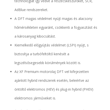
technológiát így védve a részecskeszürőket, SCR,
AdBlue rendszereket.
A DFT magas védelmet nyújt magas és alacsony
hőmérsékleten egyaránt, csökkenti a fogyasztást és
a károsanyag kibocsátást.
Kiemelkedő előgyújtás védelmet (LSPI) nyújt, s
biztosítja a turbófeltöltő kenését a
legszélsősegesebb körülmények között is.
Az XF Premium motorolaj DFT-vel kifejezetten
ajánlott hybrid rendszerek esetén, beleértve az
öntöltő elektromos (HEV) és plug-in hybrid (PHEV)
elektromos járműveket is.