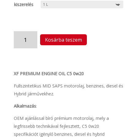
kiszerelés
XF
Kosárba teszem
PREMIUM
ENGINE
OIL
C5/C6
0w20
XF PREMIUM ENGINE OIL C5 0w20
(8175)
mennyiség
Fullszintetikus MID SAPS motorolaj, benzines, diesel és
Hybrid járművekhez.
Alkalmazás
:
OEM ajánlással bíró prémium motorolaj, mely a
legfrissebb technikával fejlesztett, C5 0w20
specifikációt igénylő benzines, diesel és hybrid