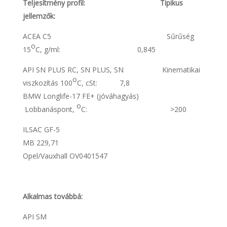
Teljesítmény profil: Tipikus
jellemzők:
ACEA C5 Sűrűség
o
15
C, g/ml: 0,845
API SN PLUS RC, SN PLUS, SN Kinematikai
o
viszkozítás 100
C, cSt: 7,8
BMW Longlife-17 FE+ (jóváhagyás)
o
Lobbanáspont,
C: >200
ILSAC GF-5
MB 229,71
Opel/Vauxhall OV0401547
Alkalmas továbbá:
API SM